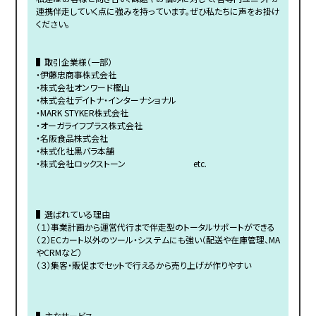
連携伴走していく点に強みを持っています。ぜひ私たちに声をお掛け
ください。
▌取引企業様（一部）
・伊藤忠商事株式会社
・株式会社オンワード樫山
・株式会社デイトナ・インターナショナル
・MARK STYKER株式会社
・オーガライフプラス株式会社
・名阪食品株式会社
・株式化社黒バラ本舗
・株式会社ロックストーン etc.
▌選ばれている理由
（１）事業計画から運営代行まで伴走型のトータルサポートができる
（２）ECカート以外のツール・システムにも強い（配送や在庫管理、MA
やCRMなど）
（３）集客・販促までセットで行えるから売り上げが作りやすい
▌主なサービス