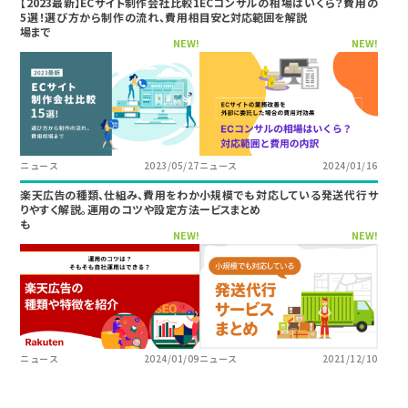
【2023最新】ECサイト制作会社比較1
ECコンサルの相場はいくら？費用の
5選！選び方から制作の流れ、費用相
目安と対応範囲を解説
場まで
NEW!
NEW!
ニュース
2023/05/27
ニュース
2024/01/16
楽天広告の種類、仕組み、費用をわか
小規模でも対応している発送代行サ
りやすく解説。運用のコツや設定方法
ービスまとめ
も
NEW!
NEW!
ニュース
2024/01/09
ニュース
2021/12/10