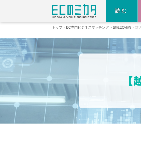
読む
トップ
EC専門ビジネスマッチング
越境EC物流
封
【