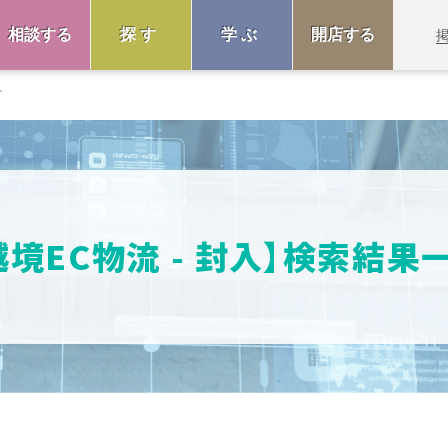
相談する
探す
学ぶ
開店する
入
越境EC物流 - 封入】検索結果