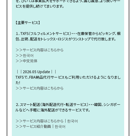
を、ひいては事業拡大をサポートできるよう、誠心誠意、より良いサー
ビスを提供し続けてまいります。
【主要サービス】
１．TXFS（フルフィルメントサービス）・・・在庫保管からピッキング、梱
包、出荷、配送をトレックス・ロジスがワンストップで代行致します。
＞＞サービス内容はこちらから
＞＞한국어
＞＞中文简体
｜｜2026.05 Update｜｜
TXFSで、FBA納品代行サービスもご利用いただけるようになりまし
た！
＞＞サービス内容はこちらから
２．スマート配送（海外配送代行・転送サービス）・・・韓国、シンガポー
ルなどへ手軽に海外配送ができるサービスです。
＞＞サービス内容はこちらから
｜
한국어
＞＞サービス紹介動画
｜
한국어