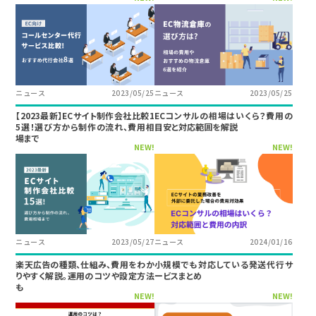
ニュース
2023/05/25
ニュース
2023/05/25
【2023最新】ECサイト制作会社比較1
ECコンサルの相場はいくら？費用の
5選！選び方から制作の流れ、費用相
目安と対応範囲を解説
場まで
NEW!
NEW!
ニュース
2023/05/27
ニュース
2024/01/16
楽天広告の種類、仕組み、費用をわか
小規模でも対応している発送代行サ
りやすく解説。運用のコツや設定方法
ービスまとめ
も
NEW!
NEW!