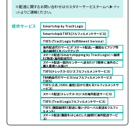
※配達に関するお問い合わせはカスタマーサービスチームへ
▶チャ
ット
よりご連絡ください。
提供サービス
Smartship by TracX Logis
Smartship＆TXFS(フルフィルメントサービス)
TXFS (TracX Logis Fulfillment Service）
海外配送代行サービス「スマート配送」〜韓国などアジア市
場の越境ECをバックアップ！
スマート配送（Smartshipping by TracX Logis）～越境
EC物流・海外配送代行
スマート配送～国内センターへ送るだけで簡単に海外のご
購入者様へお届け！
TXFS(トレックス・ロジス フルフィルメントサービス）
FBA納品代行サービス（via フルフィルメントサービス
TXFS）
TXFS (1点、1SKU、最短1日から使えるフルフィルメントサ
ービス）
スマート配送（トレックス・ロジスの海外配送サービス）
TXFS (TracX Logisフルフィルメントサービス）
TXFS (韓国越境EC配送に強いグローバル配送&フルフィ
ルメント）
スマート配送（韓国をはじめとした越境EC海外配送サービ
ス）