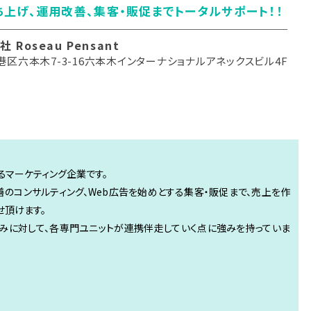
ち上げ、運用改善、集客・販促までトータルサポート！！
 Roseau Pensant
港区六本木7-3-16六本木インターナショナルアネックスビル4F
るマーケティング企業です。
善のコンサルティング、Web広告を始めとする集客・販促まで、売上を作
せ頂けます。
みに対して、各専門ユニットが連携伴走していく点に強みを持っていま