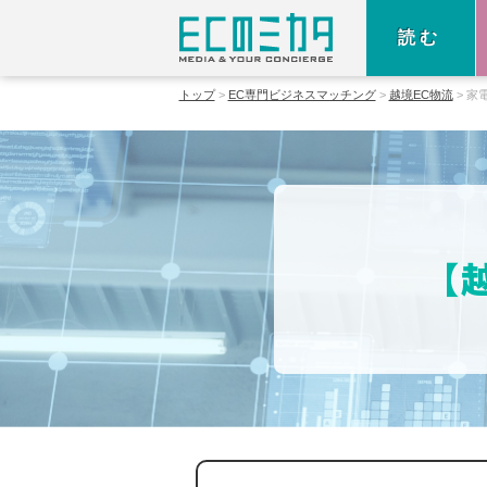
読む
トップ
EC専門ビジネスマッチング
越境EC物流
家
【