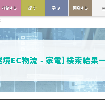
相談する
探す
学ぶ
開店する
電
越境EC物流 - 家電】検索結果