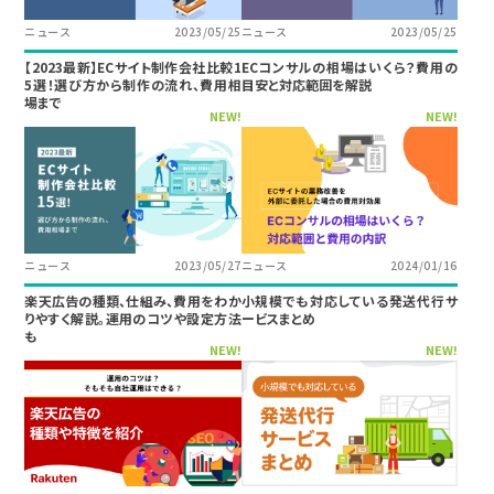
ニュース
2023/05/25
ニュース
2023/05/25
【2023最新】ECサイト制作会社比較1
ECコンサルの相場はいくら？費用の
5選！選び方から制作の流れ、費用相
目安と対応範囲を解説
場まで
NEW!
NEW!
ニュース
2023/05/27
ニュース
2024/01/16
楽天広告の種類、仕組み、費用をわか
小規模でも対応している発送代行サ
りやすく解説。運用のコツや設定方法
ービスまとめ
も
NEW!
NEW!