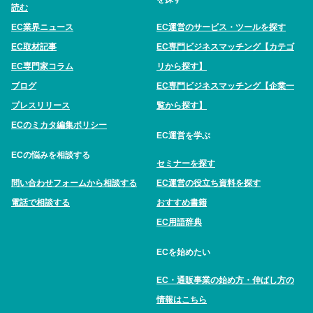
読む
EC業界ニュース
EC運営のサービス・ツールを探す
EC取材記事
EC専門ビジネスマッチング【カテゴ
EC専門家コラム
リから探す】
ブログ
EC専門ビジネスマッチング【企業一
プレスリリース
覧から探す】
ECのミカタ編集ポリシー
EC運営を学ぶ
ECの悩みを相談する
セミナーを探す
問い合わせフォームから相談する
EC運営の役立ち資料を探す
電話で相談する
おすすめ書籍
EC用語辞典
ECを始めたい
EC・通販事業の始め方・伸ばし方の
情報はこちら