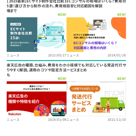
【2023最新】ECサイト制作会社比較1
ECコンサルの相場はいくら？費用の
5選！選び方から制作の流れ、費用相
目安と対応範囲を解説
場まで
NEW!
NEW!
ニュース
2023/05/27
ニュース
2024/01/16
楽天広告の種類、仕組み、費用をわか
小規模でも対応している発送代行サ
りやすく解説。運用のコツや設定方法
ービスまとめ
も
NEW!
NEW!
ニュース
2024/01/09
ニュース
2021/12/10