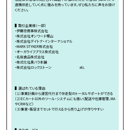
連携伴走していく点に強みを持っています。ぜひ私たちに声をお掛け
ください。
▌取引企業様（一部）
・伊藤忠商事株式会社
・株式会社オンワード樫山
・株式会社デイトナ・インターナショナル
・MARK STYKER株式会社
・オーガライフプラス株式会社
・名阪食品株式会社
・株式化社黒バラ本舗
・株式会社ロックストーン etc.
▌選ばれている理由
（１）事業計画から運営代行まで伴走型のトータルサポートができる
（２）ECカート以外のツール・システムにも強い（配送や在庫管理、MA
やCRMなど）
（３）集客・販促までセットで行えるから売り上げが作りやすい
▌主なサービス