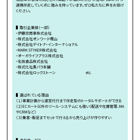
連携伴走していく点に強みを持っています。ぜひ私たちに声をお掛け
ください。
▌取引企業様（一部）
・伊藤忠商事株式会社
・株式会社オンワード樫山
・株式会社デイトナ・インターナショナル
・MARK STYKER株式会社
・オーガライフプラス株式会社
・名阪食品株式会社
・株式化社黒バラ本舗
・株式会社ロックストーン etc.
▌選ばれている理由
（１）事業計画から運営代行まで伴走型のトータルサポートができる
（２）ECカート以外のツール・システムにも強い（配送や在庫管理、MA
やCRMなど）
（３）集客・販促までセットで行えるから売り上げが作りやすい
▌主なサービス