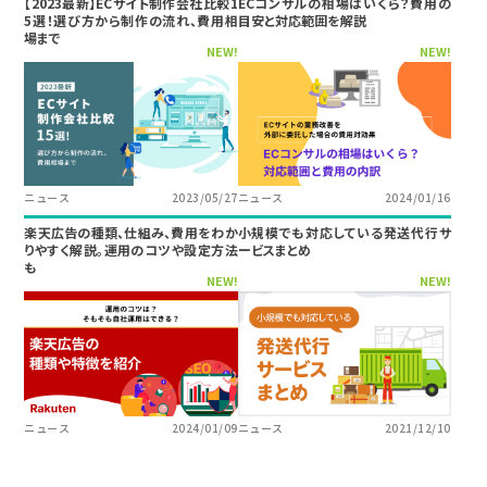
【2023最新】ECサイト制作会社比較1
ECコンサルの相場はいくら？費用の
5選！選び方から制作の流れ、費用相
目安と対応範囲を解説
場まで
NEW!
NEW!
ニュース
2023/05/27
ニュース
2024/01/16
楽天広告の種類、仕組み、費用をわか
小規模でも対応している発送代行サ
りやすく解説。運用のコツや設定方法
ービスまとめ
も
NEW!
NEW!
ニュース
2024/01/09
ニュース
2021/12/10