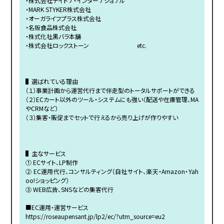
・株式会社デイトナ・インターナショナル
・MARK STYKER株式会社
・オーガライフプラス株式会社
・名阪食品株式会社
・株式化社黒バラ本舗
・株式会社ロックストーン etc.
▌選ばれている理由
（１）事業計画から運営代行まで伴走型のトータルサポートができる
（２）ECカート以外のツール・システムにも強い（配送や在庫管理、MA
やCRMなど）
（３）集客・販促までセットで行えるから売り上げが作りやすい
▌主なサービス
① ECサイト、LP制作
② EC運用代行、コンサルティング（自社サイト、楽天・Amazon・Yah
oo!ショッピング）
③ WEB広告、SNSなどの集客代行
■EC運用・運営サービス
https://roseaupensant.jp/lp2/ec/?utm_source=eu2