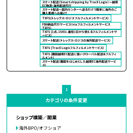
スマート配送（Smartshipping by TracX Logis）～越境
EC物流・海外配送代行
スマート配送～国内センターへ送るだけで簡単に海外のご
購入者様へお届け！
TXFS(トレックス・ロジス フルフィルメントサービス）
FBA納品代行サービス（via フルフィルメントサービス
TXFS）
TXFS (1点、1SKU、最短1日から使えるフルフィルメントサ
ービス）
スマート配送（トレックス・ロジスの海外配送サービス）
TXFS (TracX Logisフルフィルメントサービス）
TXFS (韓国越境EC配送に強いグローバル配送&フルフィ
ルメント）
スマート配送（韓国をはじめとした越境EC海外配送サービ
ス）
1
カテゴリの条件変更
ショップ構築／開業
海外BPO/オフショア