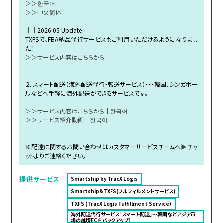
＞＞한국어
＞＞中文简体
｜｜2026.05 Update｜｜
TXFSで、FBA納品代行サービスもご利用いただけるようになりまし
た！
＞＞サービス内容はこちらから
２．スマート配送（海外配送代行・転送サービス）・・・韓国、シンガポー
ルなどへ手軽に海外配送ができるサービスです。
＞＞サービス内容はこちらから
｜
한국어
＞＞サービス紹介動画
｜
한국어
※配達に関するお問い合わせはカスタマーサービスチームへ
▶チャ
ット
よりご連絡ください。
提供サービス
Smartship by TracX Logis
Smartship＆TXFS(フルフィルメントサービス)
TXFS (TracX Logis Fulfillment Service）
海外配送代行サービス「スマート配送」〜韓国などアジア市
場の越境ECをバックアップ！