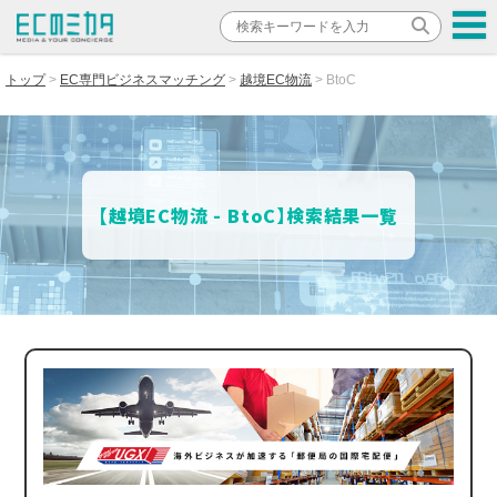
トップ
EC専門ビジネスマッチング
越境EC物流
BtoC
【越境EC物流 - BtoC】検索結果一覧