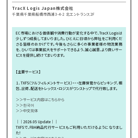
TracX Logis Japan株式会社
千葉県千葉県船橋市西浦3-4-2 北エントランス2F
EC市場における価値観や消費行動が変化する中で、TracX Logisは
少しずつ成長してまいりました。ひとえに日頃から弊社をご利用くだ
さる皆様のおかげです。今後もさらに多くの事業者様の物流業務
を、ひいては事業拡大をサポートできるよう、誠心誠意、より良いサー
ビスを提供し続けてまいります。
【主要サービス】
１．TXFS（フルフィルメントサービス）・・・在庫保管からピッキング、梱
包、出荷、配送をトレックス・ロジスがワンストップで代行致します。
＞＞サービス内容はこちらから
＞＞한국어
＞＞中文简体
｜｜2026.05 Update｜｜
TXFSで、FBA納品代行サービスもご利用いただけるようになりまし
た！