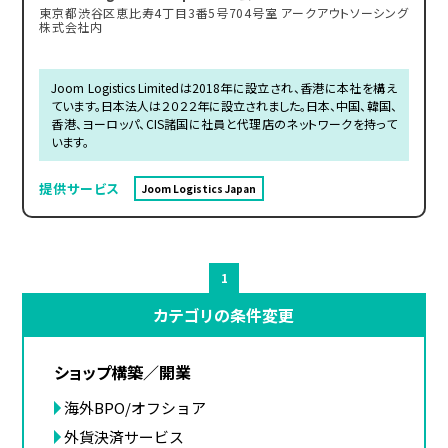
東京都渋谷区恵比寿4丁目3番5号704号室 アークアウトソーシング
株式会社内
Joom Logistics Limitedは2018年に設立され、香港に本社を構え
ています。日本法人は２０２２年に設立されました。日本、中国、韓国、
香港、ヨーロッパ、CIS諸国に社員と代理店のネットワークを持って
います。
提供サービス
Joom Logistics Japan
1
カテゴリの条件変更
ショップ構築／開業
海外BPO/オフショア
外貨決済サービス