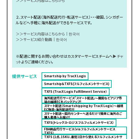
＞＞サービス内容はこちらから
２．スマート配送（海外配送代行・転送サービス）・・・韓国、シンガポー
ルなどへ手軽に海外配送ができるサービスです。
＞＞サービス内容はこちらから
｜
한국어
＞＞サービス紹介動画
｜
한국어
※配達に関するお問い合わせはカスタマーサービスチームへ
▶チャ
ット
よりご連絡ください。
提供サービス
Smartship by TracX Logis
Smartship＆TXFS(フルフィルメントサービス)
TXFS (TracX Logis Fulfillment Service）
海外配送代行サービス「スマート配送」〜韓国などアジア市
場の越境ECをバックアップ！
スマート配送（Smartshipping by TracX Logis）～越境
EC物流・海外配送代行
スマート配送～国内センターへ送るだけで簡単に海外のご
購入者様へお届け！
TXFS(トレックス・ロジス フルフィルメントサービス）
FBA納品代行サービス（via フルフィルメントサービス
TXFS）
TXFS (1点、1SKU、最短1日から使えるフルフィルメントサ