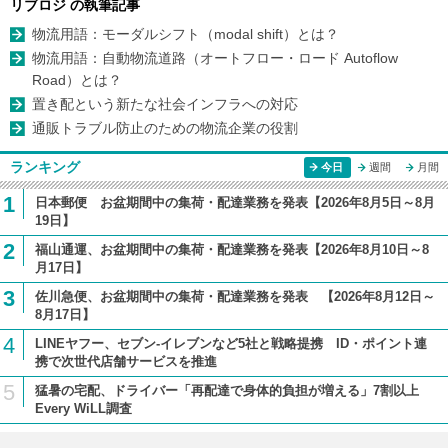
リブロジ の執筆記事
物流用語：モーダルシフト（modal shift）とは？
物流用語：自動物流道路（オートフロー・ロード Autoflow
Road）とは？
置き配という新たな社会インフラへの対応
通販トラブル防止のための物流企業の役割
ランキング
今日
週間
月間
1
日本郵便 お盆期間中の集荷・配達業務を発表【2026年8月5日～8月
19日】
2
福山通運、お盆期間中の集荷・配達業務を発表【2026年8月10日～8
月17日】
3
佐川急便、お盆期間中の集荷・配達業務を発表 【2026年8月12日～
8月17日】
4
LINEヤフー、セブン-イレブンなど5社と戦略提携 ID・ポイント連
携で次世代店舗サービスを推進
5
猛暑の宅配、ドライバー「再配達で身体的負担が増える」7割以上
Every WiLL調査