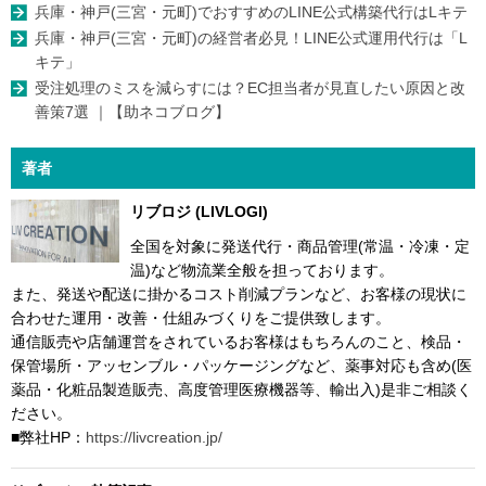
兵庫・神戸(三宮・元町)でおすすめのLINE公式構築代行はLキテ
兵庫・神戸(三宮・元町)の経営者必見！LINE公式運用代行は「L
キテ」
受注処理のミスを減らすには？EC担当者が見直したい原因と改
善策7選 ｜【助ネコブログ】
著者
リブロジ (LIVLOGI)
全国を対象に発送代行・商品管理(常温・冷凍・定
温)など物流業全般を担っております。
また、発送や配送に掛かるコスト削減プランなど、お客様の現状に
合わせた運用・改善・仕組みづくりをご提供致します。
通信販売や店舗運営をされているお客様はもちろんのこと、検品・
保管場所・アッセンブル・パッケージングなど、薬事対応も含め(医
薬品・化粧品製造販売、高度管理医療機器等、輸出入)是非ご相談く
ださい。
■弊社HP：
https://livcreation.jp/