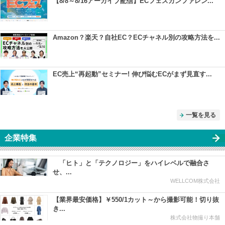
【8/8～8/16アーカイブ配信】ECフェスカンファレン...
Amazon？楽天？自社EC？ECチャネル別の攻略方法を...
EC売上“再起動”セミナー! 伸び悩むECがまず見直す...
一覧を見る
企業特集
「ヒト」と「テクノロジー」をハイレベルで融合さ
せ、...
WELLCOM株式会社
【業界最安価格】￥550/1カット～から撮影可能！切り抜
き...
株式会社物撮り本舗