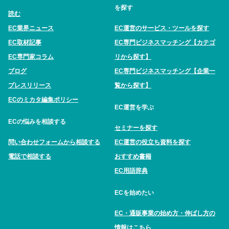
を探す
読む
EC業界ニュース
EC運営のサービス・ツールを探す
EC取材記事
EC専門ビジネスマッチング【カテゴ
EC専門家コラム
リから探す】
ブログ
EC専門ビジネスマッチング【企業一
プレスリリース
覧から探す】
ECのミカタ編集ポリシー
EC運営を学ぶ
ECの悩みを相談する
セミナーを探す
問い合わせフォームから相談する
EC運営の役立ち資料を探す
電話で相談する
おすすめ書籍
EC用語辞典
ECを始めたい
EC・通販事業の始め方・伸ばし方の
情報はこちら