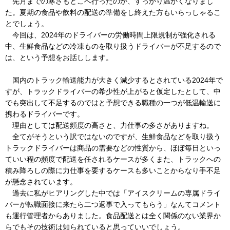
先月までの寒さもどこへ行ったのか、すっかり温かくなりまし
た。夏期の食品や飲料の配送の準備をし終えた方もいらっしゃるこ
とでしょう。
今回は、2024年のドライバーの労働時間上限規制が強化される
中、生鮮食品などの冷凍ものを取り扱うドライバーが不足するので
は、という予想をお話しします。
国内のトラック輸送能力が大きく減少するとされている2024年で
すが、トラックドライバーの希少性が上がると仮定したとして、中
でも突出して不足するのではと予想できる職種の一つが低温輸送に
携わるドライバーです。
理由としては配送頻度の高さと、力仕事の多さがありますね。
全てがそうという訳ではないのですが、生鮮食品などを取り扱う
トラックドライバーは商品の需要などの性質から、ほぼ毎日といっ
ていい程の頻度で配送を任されるケースが多くまた、トラックへの
積み降ろしの際に力仕事を要するケースも多いことからなり手不足
が懸念されています。
過去に私がヒアリングした中では「アイスクリームの専属ドライ
バーが転職面接に来たら二つ返事で入ってもらう」なんてコメント
も運行管理者からありました。食品配送とは全く関係のない業界か
らでもその技術は知られていると思っていいでしょう。