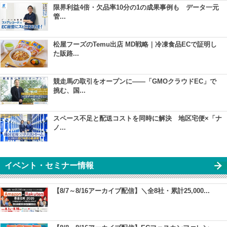
限界利益4倍・欠品率10分の1の成果事例も データ一元
管...
松屋フーズのTemu出店 MD戦略｜冷凍食品ECで証明し
た販路...
競走馬の取引をオープンに――「GMOクラウドEC」で
挑む、国...
スペース不足と配送コストを同時に解決 地区宅便×「ナ
ノ...
イベント・セミナー情報
【8/7～8/16アーカイブ配信】＼全8社・累計25,000...