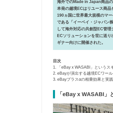
海外でのMade in Japa
本発の越境ECはリユース商品
190ヵ国に世界最大規模のマー
である「イーベイ・ジャパン
して海外対応の共創型EC管理シス
ECソリューションを世に送り
ギナー向けに開催された。
目次
1. 「eBay x WASABI」とい
2. eBayが演出する越境ECワー
3. eBayプラスαの相乗効果と
「eBay x WASA