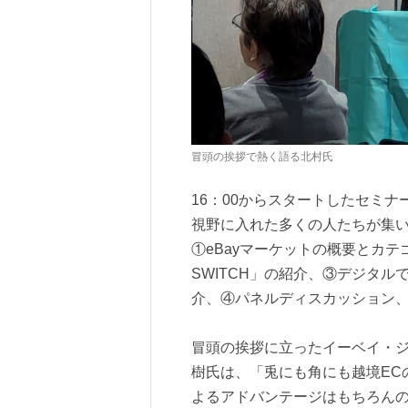
冒頭の挨拶で熱く語る北村氏
16：00からスタートしたセミ
視野に入れた多くの人たちが集
①eBayマーケットの概要とカテ
SWITCH」の紹介、③デジタルで
介、④パネルディスカッション、
冒頭の挨拶に立ったイーベイ・ジ
樹氏は、「兎にも角にも越境EC
よるアドバンテージはもちろん