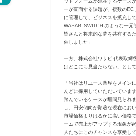
ットフォームが混在するケース
ーが直面する課題が、複数のEC
に管理して、ビジネスを拡充し
WASABI SWITCH のよう
皆さんと将来的な夢を共有するた
催しました」
一方、株式会社ワサビ 代表取締
はどこにも見当たらない」とし
「当社はリユース業界をメインに
んどに採用していただいています
踏んでいるケースが垣間見られ
し、円安傾向が顕著な現在にお
市場価格よりはるかに高い価格で
ームで売上がアップする現象が
人たちにこのチャンスを享受して