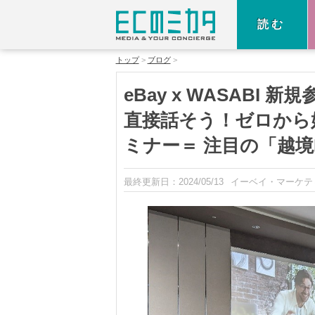
読む
トップ
ブログ
eBay x WASABI
直接話そう！ゼロから
ミナー＝ 注目の「越境EC
最終更新日：
2024/05/13
イーベイ・マーケテ