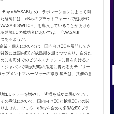
ay x WASABI」のコラボレーションによって開
た経緯には、eBayのプラットフォームで越境EC
ASABI SWITCH」を導入していることがあげら
越境ECの成功者においては、「WASABI
つつあるようだ。
た企業・個人においては、国内向けECを展開してき
背景には国内ECが成熟期を迎えつつあり、自分た
ためにも海外でのビジネスチャンスに目を向けるよ
イ・ジャパンで新規戦略の策定に携わるカテゴリー
ロップメントマネージャーの篠原 星氏は、共催の意
の越境ECセラーを増やし、皆様を成功に導いてハッ
その意味において、国内向けECと越境ECとの関
りません。むしろ、eBayを含めて多彩なECプラ