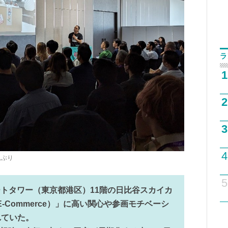
ラ
1
2
3
4
況ぶり
5
ォートタワー（東京都港区）11階の日比谷スカイカ
-Commerce）」に高い関心や参画モチベーシ
れていた。