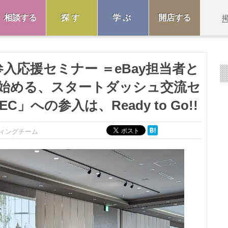
相談する
探す
学ぶ
開店する
 新規参入応援セミナー ＝eBay担当者と
始める、スタートダッシュ交流セ
」への参入は、Ready to Go!!
ィングチーム