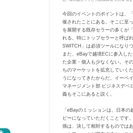
今回のイベントのポイントは、「eB
催されたことにある。そこに至っ
を展開する既存セラーの多くが「W
れる。特にトップセラーと呼ばれる
SWITCH」は必須ツールになり
また、eBayで越境ECに参入し
た企業・個人も少なくない。その
ちのマーケットを拡充していく
うになってきたからだ。イーベ
マネージメント部 ビジネスデベ
義もそこにあると説く。
「eBayのミッションは、日本
ピーになっていただくことです。
係は、決して相対するものではあ