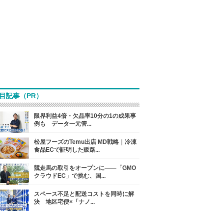
目記事（PR）
限界利益4倍・欠品率10分の1の成果事
例も データ一元管...
松屋フーズのTemu出店 MD戦略｜冷凍
食品ECで証明した販路...
競走馬の取引をオープンに――「GMO
クラウドEC」で挑む、国...
スペース不足と配送コストを同時に解
決 地区宅便×「ナノ...