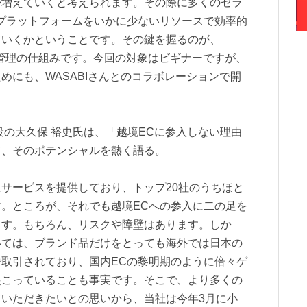
が増えていくと考えられます。その際に多くのセラ
プラットフォームをいかに少ないリソースで効率的
ていくかということです。その鍵を握るのが、
な一元管理の仕組みです。今回の対象はビギナーですが、
めにも、WASABIさんとのコラボレーションで開
役の大久保 裕史氏は、「越境ECに参入しない理由
て、そのポテンシャルを熱く語る。
サービスを提供しており、トップ20社のうちほと
。ところが、それでも越境ECへの参入に二の足を
ます。もちろん、リスクや障壁はあります。しか
いては、ブランド品だけをとっても海外では日本の
取引されており、国内ECの黎明期のように倍々ゲ
起こっていることも事実です。そこで、より多くの
いただきたいとの思いから、当社は今年3月に小