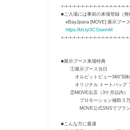
+-+-+-+-+-+-+-+-+-+-+-+-+-+-+-+-+
■ご入場には事前の来場登録（無
eBayJpana [MOVE] 展示ブー
https://bit.ly/3CGswmM
+-+-+-+-+-+-+-+-+-+-+-+-+-+-+-+-+
■展示ブース来場特典
①展示ブース当日
オルビットビュー360°回転
オリジナル トートバッグ 
②MOVE出店（3ケ月以内）
プロモーション補助３万
MOVE公式SNSでブラン
■こんな方に最適