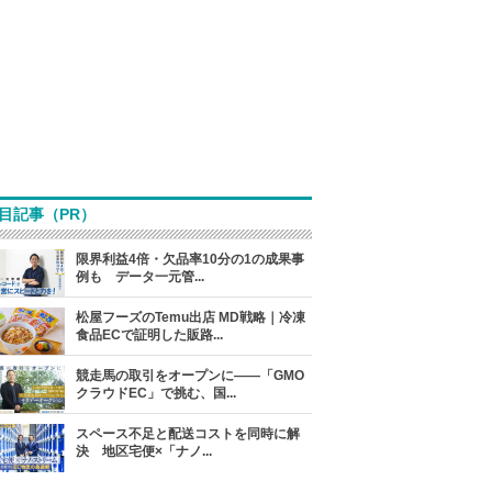
目記事（PR）
限界利益4倍・欠品率10分の1の成果事
例も データ一元管...
松屋フーズのTemu出店 MD戦略｜冷凍
食品ECで証明した販路...
競走馬の取引をオープンに――「GMO
クラウドEC」で挑む、国...
スペース不足と配送コストを同時に解
決 地区宅便×「ナノ...