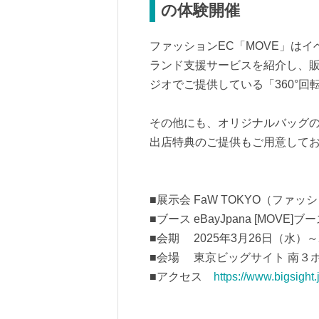
の体験開催
ファッションEC「MOVE」は
ランド支援サービスを紹介し、
ジオでご提供している「360°
その他にも、オリジナルバッグの
出店特典のご提供もご用意して
■展示会 FaW TOKYO（ファ
■ブース eBayJpana [MOVE]ブ
■会期 2025年3月26日（水）～2
■会場 東京ビッグサイト 南３ホール
■アクセス
https://www.bigsight.j