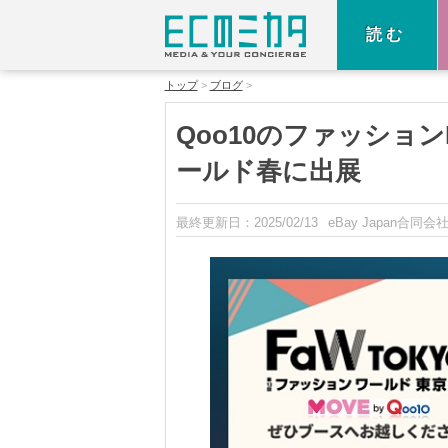
読む
トップ
ブログ
Qoo10のファッショ
ールド春に出展
最終更新日：
2025/02/13
eBay Japan合同会