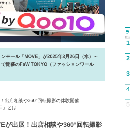
ラ
1
ンモール「MOVE」が2025年3月26日（水）～
2
で開催のFaW TOKYO（ファッションワール
。
3
4
が出展！出店相談や360°回転撮影の体験開催
5
VE」とは
OVEが出展！出店相談や360°回転撮影