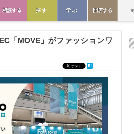
相談する
探す
学ぶ
開店する
ンEC「MOVE」がファッションワ
社