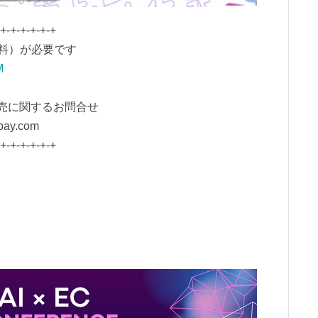
-+-+-+-+-+-+
料）が必要です
M
販売に関するお問合せ
ay.com
-+-+-+-+-+-+