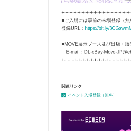
+-+-+-+-+-+-+-+-+-+-+-+-+-+-+-+-+
■ご入場には事前の来場登録（無
登録URL：
https://bit.ly/3CGswm
■MOVE展示ブース及び出店・
E-mail：DL-eBay-Move-JP@eb
+-+-+-+-+-+-+-+-+-+-+-+-+-+-+-+-+
関連リンク
イベント入場登録（無料）