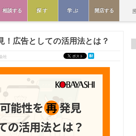
相談する
探す
学ぶ
開店する
見！広告としての活用法とは？
会社