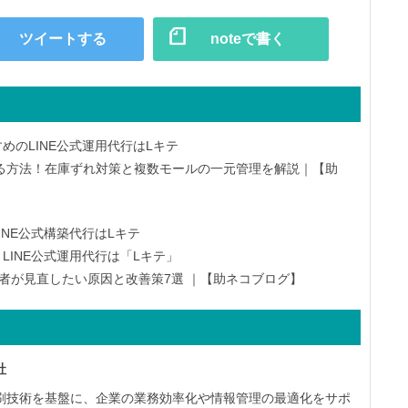
ツイートする
noteで書く
めのLINE公式運用代行はLキテ
る方法！在庫ずれ対策と複数モールの一元管理を解説｜【助
INE公式構築代行はLキテ
LINE公式運用代行は「Lキテ」
者が見直したい原因と改善策7選 ｜【助ネコブログ】
社
刷技術を基盤に、企業の業務効率化や情報管理の最適化をサポ