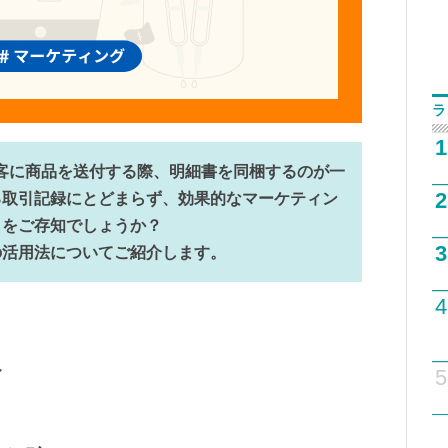
ラ
1
客に商品を送付する際、明細書を同梱するのが一
2
る取引記録にとどまらず、効果的なマーケティン
とをご存知でしょうか？
3
の活用法についてご紹介します。
4
5
ア