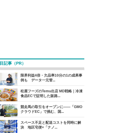
目記事（PR）
限界利益4倍・欠品率10分の1の成果事
例も データ一元管...
松屋フーズのTemu出店 MD戦略｜冷凍
食品ECで証明した販路...
競走馬の取引をオープンに――「GMO
クラウドEC」で挑む、国...
スペース不足と配送コストを同時に解
決 地区宅便×「ナノ...