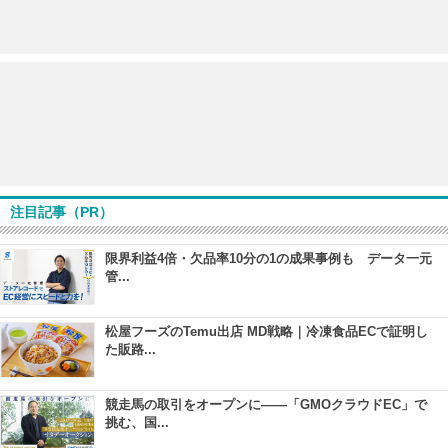
注目記事（PR）
限界利益4倍・欠品率10分の1の成果事例も データ一元
管...
松屋フーズのTemu出店 MD戦略｜冷凍食品ECで証明し
た販路...
競走馬の取引をオープンに――「GMOクラウドEC」で
挑む、国...