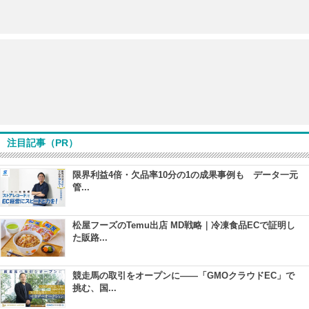
注目記事（PR）
限界利益4倍・欠品率10分の1の成果事例も データ一元
管...
松屋フーズのTemu出店 MD戦略｜冷凍食品ECで証明し
た販路...
競走馬の取引をオープンに――「GMOクラウドEC」で
挑む、国...