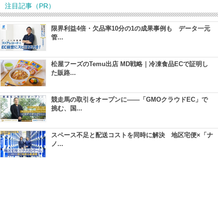
注目記事（PR）
限界利益4倍・欠品率10分の1の成果事例も データ一元
管...
松屋フーズのTemu出店 MD戦略｜冷凍食品ECで証明し
た販路...
競走馬の取引をオープンに――「GMOクラウドEC」で
挑む、国...
スペース不足と配送コストを同時に解決 地区宅便×「ナ
ノ...