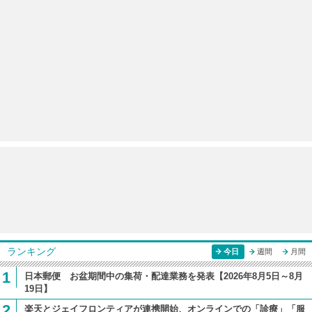
ランキング
今日
週間
月間
1
日本郵便 お盆期間中の集荷・配達業務を発表【2026年8月5日～8月
19日】
2
楽天とジェイフロンティアが連携開始、オンラインでの「診療」「服