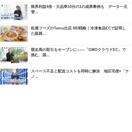
限界利益4倍・欠品率10分の1の成果事例も データ一元
管...
松屋フーズのTemu出店 MD戦略｜冷凍食品ECで証明し
た販路...
競走馬の取引をオープンに――「GMOクラウドEC」で
挑む、国...
スペース不足と配送コストを同時に解決 地区宅便×「ナ
ノ...