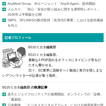
AnyMind Group、AIエージェント「AnyAI Agent」提供開始
メルカリ、「安心・安全の取り組みに関する透明性レポート」
2026年上半期版を公開
SBPS、SP.LINKSの株式取得「決済代行事業」における提供価値
を向上
記者プロフィール
ECのミカタ編集部
ECのミカタ編集部。
素敵なJ-POP流れるオフィスにタイピング音をひ
たすら響かせる。
日々、EC業界に貢献すべく勉強と努力を惜しまな
いアツいライターや記者が集う場所。
ECのミカタ編集部
の執筆記事
楽天とジェイフロンティアが連携開始、オンラインでの「診療」
「服薬指...
日本郵便、「ビジネスデジタルアドレス」における緯度経度の登