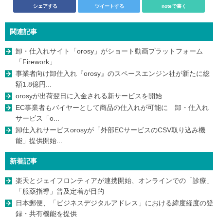
シェアする
ツイートする
noteで書く
関連記事
卸・仕入れサイト「orosy」がショート動画プラットフォーム
「Firework」...
事業者向け卸仕入れ『orosy』のスペースエンジン社が新たに総
額1.8億円...
orosyが出荷翌日に入金される新サービスを開始
EC事業者もバイヤーとして商品の仕入れが可能に 卸・仕入れ
サービス「o...
卸仕入れサービスorosyが「外部ECサービスのCSV取り込み機
能」提供開始...
新着記事
楽天とジェイフロンティアが連携開始、オンラインでの「診療」
「服薬指導」普及定着が目的
日本郵便、「ビジネスデジタルアドレス」における緯度経度の登
録・共有機能を提供