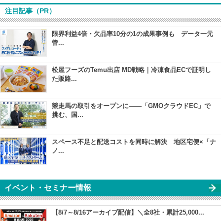
注目記事（PR）
限界利益4倍・欠品率10分の1の成果事例も データ一元
管...
松屋フーズのTemu出店 MD戦略｜冷凍食品ECで証明し
た販路...
競走馬の取引をオープンに――「GMOクラウドEC」で
挑む、国...
スペース不足と配送コストを同時に解決 地区宅便×「ナ
ノ...
イベント・セミナー情報
【8/7～8/16アーカイブ配信】＼全8社・累計25,000...