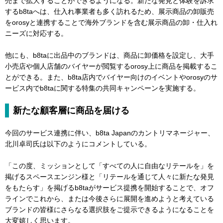
売まで拡大することができるようになる。新たな発見と体験を訴求
するb8taへは、仕入れ事業者も多く訪れるため、展示商品の卸販売
をorosyと連携することで海外ブランドを含む展示商品の卸・仕入れ
ニーズに対応する。
他にも、b8taに出品中のブランドは、商品に卸価格を設定し、大手
小売店や個人店舗のバイヤーが閲覧するorosy上に商品を掲載するこ
とができる。また、b8ta店内でバイヤー向けのイベントやorosyのサ
ービス内でb8taに関する特集の共同キャンペーンを実施する。
新たな顧客層に商品を届ける
今回のサービス連携に伴い、b8ta Japanのカントリマネージャー、
北川卓司氏は以下のようにコメントしている。
「この度、ミッションとして「すべての人に自由なリテールを」を
掲げるスペースエンジン様と「リテールを通じて人々に新たな発見
をもたらす」を掲げるb8taがサービス提携を開始することで、オフ
ラインでこれから、または今後さらに展開を進めようと考えている
ブランドの皆様にさらなる選択肢をご提示できるようになることを
大変嬉しく思います。