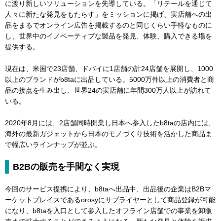
に渡り新しいソリューションを先導している。「リテールを通じて
人々に新たな発見をもたらす」をミッションに掲げ、実店舗への出
品をまるでオンライン広告を掲載するのと同じくらい手軽なものに
し、世界中のイノベーティブな製品を発見、体験、購入できる場を
提供する。
現在は、米国で23店舗、ドバイに1店舗の計24店舗を展開し、1000
以上のブランドがb8taに出品している。5000万件以上の消費者と商
品の接点を生み出し、世界24の実店舗に年間300万人以上が訪れて
いる。
2020年8月には、2店舗同時開業し日本へ参入したb8taの店内には、
海外の最新ガジェットから日本のモノづくり技術を活かした商品ま
で幅広いラインナップが並ぶ。
B2Bの販売を手間なく実現
今回のサービス提携により、b8taへ出品中、出品後の企業はB2Bマ
ーケットプレイスであるorosyにサプライヤーとして商品登録が可能
になり、b8taを入口として参入したオフライン店舗での事業を卸販