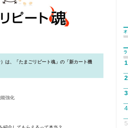
オ
ラ
1
ナ）は、「たまごリピート魂」の「新カート機
2
3
機能強化
4
5
を紹介してもらえるって本当？