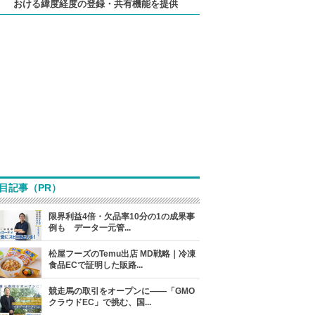
おける緯度経度の登録・共有機能を提供
目記事（PR）
限界利益4倍・欠品率10分の1の成果事
例も データ一元管...
松屋フーズのTemu出店 MD戦略｜冷凍
食品ECで証明した販路...
競走馬の取引をオープンに――「GMO
クラウドEC」で挑む、国...