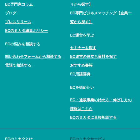
EC専門家コラム
リから探す】
ブログ
EC専門ビジネスマッチング【企業一
プレスリリース
覧から探す】
ECのミカタ編集ポリシー
EC運営を学ぶ
ECの悩みを相談する
セミナーを探す
問い合わせフォームから相談する
EC運営の役立ち資料を探す
電話で相談する
おすすめ書籍
EC用語辞典
ECを始めたい
EC・通販事業の始め方・伸ばし方の
情報はこちら
ECのミカタに直接相談する
ECのミカタとは
ECのミカタサービス