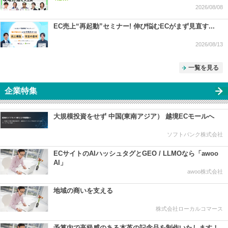
2026/08/08
EC売上“再起動”セミナー! 伸び悩むECがまず見直す...
2026/08/13
一覧を見る
企業特集
⼤規模投資をせず 中国(東南アジア） 越境ECモールへ
ソフトバンク株式会社
ECサイトのAIハッシュタグとGEO / LLMOなら「awoo
AI」
awoo株式会社
地域の商いを支える
株式会社ローカルコマース
予算内で高級感のある本革の記念品を制作いたします！