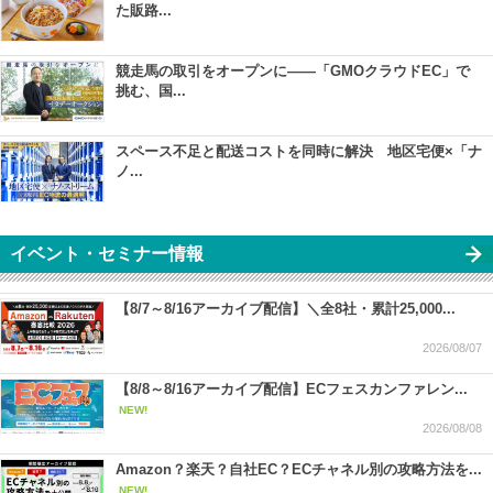
た販路...
競走馬の取引をオープンに――「GMOクラウドEC」で
挑む、国...
スペース不足と配送コストを同時に解決 地区宅便×「ナ
ノ...
イベント・セミナー情報
【8/7～8/16アーカイブ配信】＼全8社・累計25,000...
2026/08/07
【8/8～8/16アーカイブ配信】ECフェスカンファレン...
NEW!
2026/08/08
Amazon？楽天？自社EC？ECチャネル別の攻略方法を...
NEW!