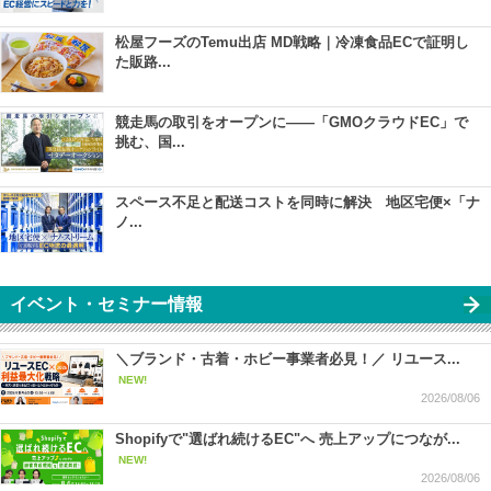
松屋フーズのTemu出店 MD戦略｜冷凍食品ECで証明し
た販路...
競走馬の取引をオープンに――「GMOクラウドEC」で
挑む、国...
スペース不足と配送コストを同時に解決 地区宅便×「ナ
ノ...
イベント・セミナー情報
＼ブランド・古着・ホビー事業者必見！／ リユース...
NEW!
2026/08/06
Shopifyで"選ばれ続けるEC"へ 売上アップにつなが...
NEW!
2026/08/06