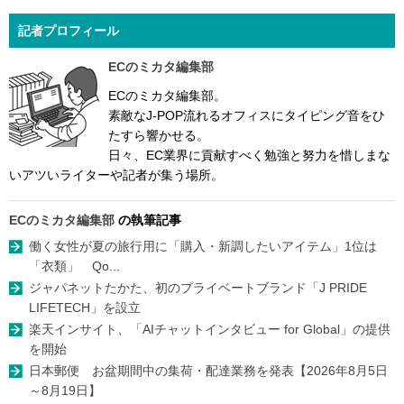
記者プロフィール
ECのミカタ編集部
ECのミカタ編集部。
素敵なJ-POP流れるオフィスにタイピング音をひ
たすら響かせる。
日々、EC業界に貢献すべく勉強と努力を惜しまな
いアツいライターや記者が集う場所。
ECのミカタ編集部
の執筆記事
働く女性が夏の旅行用に「購入・新調したいアイテム」1位は
「衣類」 Qo...
ジャパネットたかた、初のプライベートブランド「J PRIDE
LIFETECH」を設立
楽天インサイト、「AIチャットインタビュー for Global」の提供
を開始
日本郵便 お盆期間中の集荷・配達業務を発表【2026年8月5日
～8月19日】