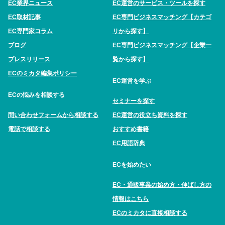
EC業界ニュース
EC運営のサービス・ツールを探す
EC取材記事
EC専門ビジネスマッチング【カテゴ
EC専門家コラム
リから探す】
ブログ
EC専門ビジネスマッチング【企業一
プレスリリース
覧から探す】
ECのミカタ編集ポリシー
EC運営を学ぶ
ECの悩みを相談する
セミナーを探す
問い合わせフォームから相談する
EC運営の役立ち資料を探す
電話で相談する
おすすめ書籍
EC用語辞典
ECを始めたい
EC・通販事業の始め方・伸ばし方の
情報はこちら
ECのミカタに直接相談する