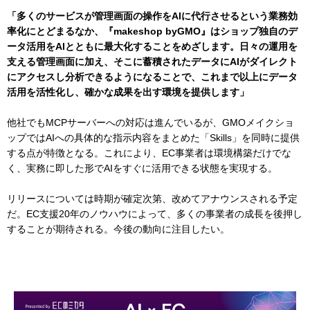
「多くのサービスが管理画面の操作をAIに代行させるという業務効
率化にとどまるなか、『makeshop byGMO』はショップ独自のデ
ータ活用をAIとともに最大化することをめざします。日々の運用を
支える管理画面に加え、そこに蓄積されたデータにAIがダイレクト
にアクセスし分析できるようになることで、これまで以上にデータ
活用を活性化し、確かな成果を出す環境を提供します」
他社でもMCPサーバーへの対応は進んでいるが、GMOメイクショ
ップではAIへの具体的な指示内容をまとめた「Skills」を同時に提供
する点が特徴となる。これにより、EC事業者は環境構築だけでな
く、実務に即した形でAIをすぐに活用できる状態を実現する。
リリースについては時期が確定次第、改めてアナウンスされる予定
だ。EC支援20年のノウハウによって、多くの事業者の成長を後押し
することが期待される。今後の動向に注目したい。