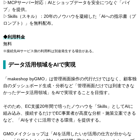
▷MCPサーバー対応：AIとショップデータを安全につなぐ「パイ
プ」を提供。
▷Skills（スキル）：20年のノウハウを凝縮した「AIへの指示書（プ
ロンプト）」を無料配布。
◆利用料金
無料
※接続先AIサービス側の利用料は別途発生する場合がある。
データ活用領域をAIで実現
「makeshop byGMO」は管理画面操作の代行だけではなく、顧客独
自のダッシュボード生成・分析など「管理画面だけでは到達できな
かったデータ活用領域」をAIで実現することを目指す。
そのため、EC支援20年間で培ったノウハウを「Skills」としてAIに
組み込み、接続するだけでEC事業者が高度な分析・施策立案できる
など、「AIをすぐに活用できる環境」を提供する。
GMOメイクショップは「AIを活用したいが活用の仕方が分からな