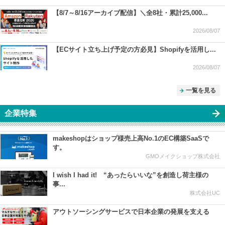
【8/7～8/16アーカイブ配信】＼全8社・累計25,000...
2026/08/07
【ECサイト立ち上げ予定の方必見】Shopifyを活用し...
2026/08/07
一覧を見る
企業特集
makeshopはショップ様売上高No.1のEC構築SaaSで
す。
GMOメイクショップ株式会社
I wish I had it! “あったらいいな”を創造し荷主様の
事...
株式会社UC
アウトソーシングサービスで日本企業の発展を支える