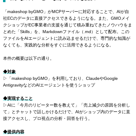
「makeshop byGMO」がMCPサーバーに対応することで、AIが自
社ECのデータに直接アクセスできるようになる。また、GMOメイ
クショップがEC事業者の支援を通じて積み重ねてきたノウハウをま
とめた「Skills」を、Markdownファイル（.md）として配布。この
ファイルをAIエージェントに読み込ませるだけで、専門的な知識が
なくても、実践的な分析をすぐに活用できるようになる。
本件の概要は以下の通り。
◆対象
▷「makeshop byGMO」を利用しており、ClaudeやGoogle
AntigravityなどのAIエージェントを使うショップ
◆実現すること
▷AIに「今月のリピーター数を教えて」「売上減少の原因を分析し
て」とチャットで話しかけるだけで、AIがショップ内のデータに直
接アクセスし、プロ視点の分析・回答を行う。
◆提供内容