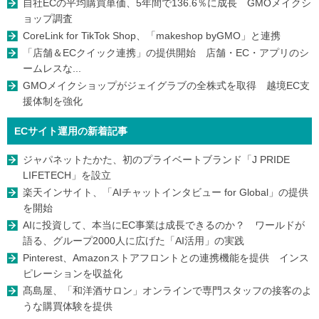
自社ECの平均購買単価、5年間で136.6％に成長 GMOメイクシ
ョップ調査
CoreLink for TikTok Shop、「makeshop byGMO」と連携
「店舗＆ECクイック連携」の提供開始 店舗・EC・アプリのシ
ームレスな...
GMOメイクショップがジェイグラブの全株式を取得 越境EC支
援体制を強化
ECサイト運用の新着記事
ジャパネットたかた、初のプライベートブランド「J PRIDE
LIFETECH」を設立
楽天インサイト、「AIチャットインタビュー for Global」の提供
を開始
AIに投資して、本当にEC事業は成長できるのか？ ワールドが
語る、グループ2000人に広げた「AI活用」の実践
Pinterest、Amazonストアフロントとの連携機能を提供 インス
ピレーションを収益化
髙島屋、「和洋酒サロン」オンラインで専門スタッフの接客のよ
うな購買体験を提供