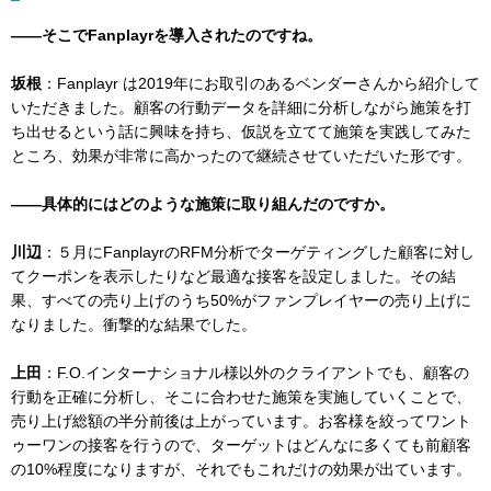
――そこでFanplayrを導入されたのですね。
坂根
：Fanplayr は2019年にお取引のあるベンダーさんから紹介して
いただきました。顧客の行動データを詳細に分析しながら施策を打
ち出せるという話に興味を持ち、仮説を立てて施策を実践してみた
ところ、効果が非常に高かったので継続させていただいた形です。
――具体的にはどのような施策に取り組んだのですか。
川辺
：５月にFanplayrのRFM分析でターゲティングした顧客に対し
てクーポンを表示したりなど最適な接客を設定しました。その結
果、すべての売り上げのうち50%がファンプレイヤーの売り上げに
なりました。衝撃的な結果でした。
上田
：F.O.インターナショナル様以外のクライアントでも、顧客の
行動を正確に分析し、そこに合わせた施策を実施していくことで、
売り上げ総額の半分前後は上がっています。お客様を絞ってワント
ゥーワンの接客を行うので、ターゲットはどんなに多くても前顧客
の10%程度になりますが、それでもこれだけの効果が出ています。