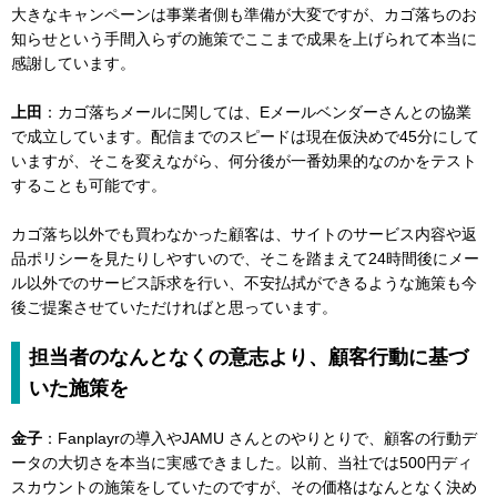
大きなキャンペーンは事業者側も準備が大変ですが、カゴ落ちのお
知らせという手間入らずの施策でここまで成果を上げられて本当に
感謝しています。
上田
：カゴ落ちメールに関しては、Eメールベンダーさんとの協業
で成立しています。配信までのスピードは現在仮決めで45分にして
いますが、そこを変えながら、何分後が一番効果的なのかをテスト
することも可能です。
カゴ落ち以外でも買わなかった顧客は、サイトのサービス内容や返
品ポリシーを見たりしやすいので、そこを踏まえて24時間後にメー
ル以外でのサービス訴求を行い、不安払拭ができるような施策も今
後ご提案させていただければと思っています。
担当者のなんとなくの意志より、顧客行動に基づ
いた施策を
金子
：Fanplayrの導入やJAMU さんとのやりとりで、顧客の行動デ
ータの大切さを本当に実感できました。以前、当社では500円ディ
スカウントの施策をしていたのですが、その価格はなんとなく決め