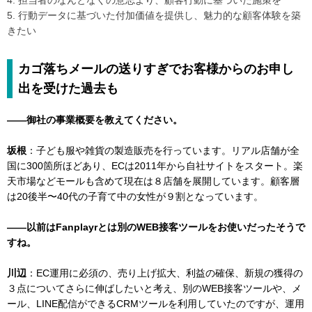
4. 担当者のなんとなくの意志より、顧客行動に基づいた施策を
5. 行動データに基づいた付加価値を提供し、魅力的な顧客体験を築
きたい
カゴ落ちメールの送りすぎでお客様からのお申し
出を受けた過去も
――御社の事業概要を教えてください。
坂根
：子ども服や雑貨の製造販売を行っています。リアル店舗が全
国に300箇所ほどあり、ECは2011年から自社サイトをスタート。楽
天市場などモールも含めて現在は８店舗を展開しています。顧客層
は20後半〜40代の子育て中の女性が９割となっています。
――以前はFanplayrとは別のWEB接客ツールをお使いだったそうで
すね。
川辺
：EC運用に必須の、売り上げ拡大、利益の確保、新規の獲得の
３点についてさらに伸ばしたいと考え、別のWEB接客ツールや、メ
ール、LINE配信ができるCRMツールを利用していたのですが、運用