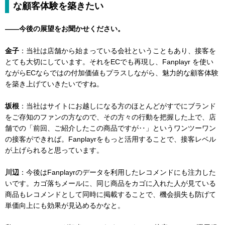
な顧客体験を築きたい
――今後の展望をお聞かせください。
金子
：当社は店舗から始まっている会社ということもあり、接客を
とても大切にしています。それをECでも再現し、Fanplayr を使い
ながらECならではの付加価値もプラスしながら、魅力的な顧客体験
を築き上げていきたいですね。
坂根
：当社はサイトにお越しになる方のほとんどがすでにブランド
をご存知のファンの方なので、その方々の行動を把握した上で、店
舗での「前回、ご紹介したこの商品ですが‥」というワンツーワン
の接客ができれば。Fanplayrをもっと活用することで、接客レベル
が上げられると思っています。
川辺
：今後はFanplayrのデータを利用したレコメンドにも注力した
いです。カゴ落ちメールに、同じ商品をカゴに入れた人が見ている
商品もレコメンドとして同時に掲載することで、機会損失も防げて
単価向上にも効果が見込めるかなと。