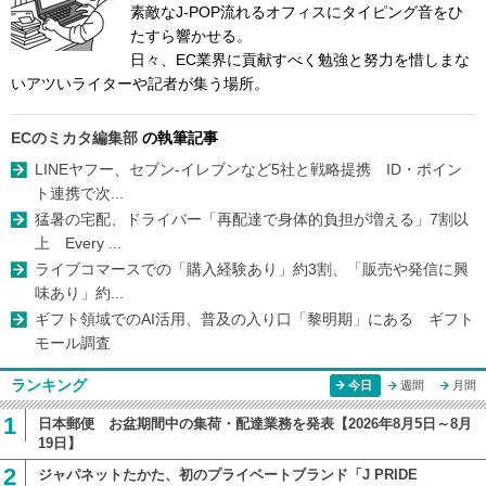
素敵なJ-POP流れるオフィスにタイピング音をひ
たすら響かせる。
日々、EC業界に貢献すべく勉強と努力を惜しまな
いアツいライターや記者が集う場所。
ECのミカタ編集部
の執筆記事
LINEヤフー、セブン-イレブンなど5社と戦略提携 ID・ポイン
ト連携で次...
猛暑の宅配、ドライバー「再配達で身体的負担が増える」7割以
上 Every ...
ライブコマースでの「購入経験あり」約3割、「販売や発信に興
味あり」約...
ギフト領域でのAI活用、普及の入り口「黎明期」にある ギフト
モール調査
ランキング
今日
週間
月間
1
日本郵便 お盆期間中の集荷・配達業務を発表【2026年8月5日～8月
19日】
2
ジャパネットたかた、初のプライベートブランド「J PRIDE