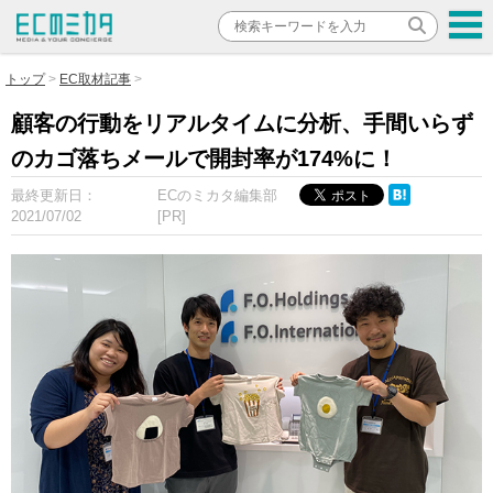
トップ
EC取材記事
顧客の行動をリアルタイムに分析、手間いらず
のカゴ落ちメールで開封率が174%に！
最終更新日：
ECのミカタ編集部
2021/07/02
[PR]