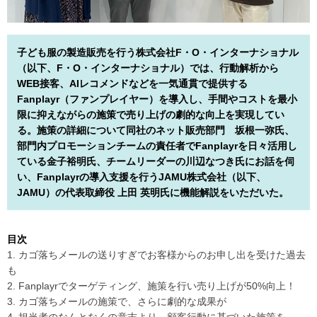
子ども服の製造販売を行う株式会社F・O・インターナショナル
（以下、F・O・インターナショナル）では、行動解析から
WEB接客、AIレコメンドなどを一気通貫で提供する
Fanplayr（ファンプレイヤー）を導入し、手間やコストを最小
限に抑えながらの施策で売り上げの劇的な向上を実現してい
る。施策の詳細について同社のネット販売部門 坂根一弥氏、
部門内プロモーションチームの責任者でFanplayrを日々活用し
ている金子裕明氏、チームリーダーの川辺なつき氏にお話を伺
い、Fanplayrの導入支援を行うJAMU株式会社（以下、
JAMU）の代表取締役 上田 英明氏に機能解説をいただいた。
目次
1. カゴ落ちメールの送りすぎでお客様からのお申し出を受けた過去
も
2. Fanplayrでターゲティング、施策を行い売り上げが50%向上！
3. カゴ落ちメールの施策で、さらに劇的な成果が