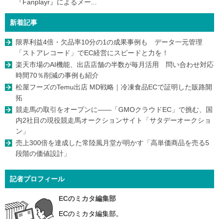
『Fanplayr』によるメー...
新着記事
限界利益4倍・欠品率10分の1の成果事例も データ一元管理
「ストアレコード」でEC経営にスピードと力を！
楽天市場のAI機能、出店店舗の半数が毎月活用 問い合わせ対応
時間70％削減の事例も紹介
松屋フーズのTemu出店 MD戦略｜冷凍食品ECで証明した販路開
拓
競走馬の取引をオープンに――「GMOクラウドEC」で挑む、国
内2社目の現役競走馬オークションサイト「サタデーオークショ
ン」
売上300倍を達成した常陸風月堂が明かす「高単価商品を売る5
段階の価値設計」
記者プロフィール
ECのミカタ編集部
ECのミカタ編集部。