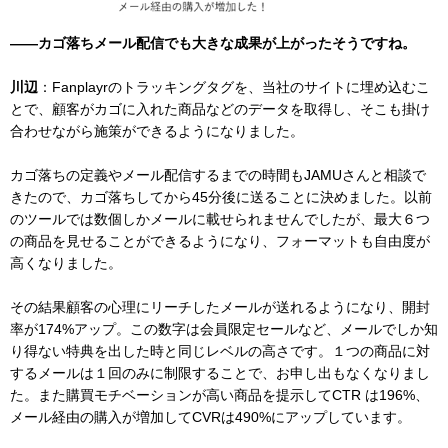
――カゴ落ちメール配信でも大きな成果が上がったそうですね。
川辺
：Fanplayrのトラッキングタグを、当社のサイトに埋め込むこ
とで、顧客がカゴに入れた商品などのデータを取得し、そこも掛け
合わせながら施策ができるようになりました。
カゴ落ちの定義やメール配信するまでの時間もJAMUさんと相談で
きたので、カゴ落ちしてから45分後に送ることに決めました。以前
のツールでは数個しかメールに載せられませんでしたが、最大６つ
の商品を見せることができるようになり、フォーマットも自由度が
高くなりました。
その結果顧客の心理にリーチしたメールが送れるようになり、開封
率が174%アップ。この数字は会員限定セールなど、メールでしか知
り得ない特典を出した時と同じレベルの高さです。１つの商品に対
するメールは１回のみに制限することで、お申し出もなくなりまし
た。また購買モチベーションが高い商品を提示してCTR は196%、
メール経由の購入が増加してCVRは490%にアップしています。