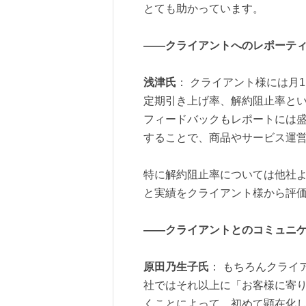
とても助かっています。
――クライアントへのレポーテ
浅津氏
： クライアント様には月
定期引き上げ率、解約阻止率とい
フィードバックもレポートには
することで、商品やサービス運
特に解約阻止率については他社
と実績をクライアント様から評
――クライアントとのコミュニ
原田乃生子氏
： もちろんクライ
社ではそれ以上に「お客様に寄
くことによって、初めて顕在化