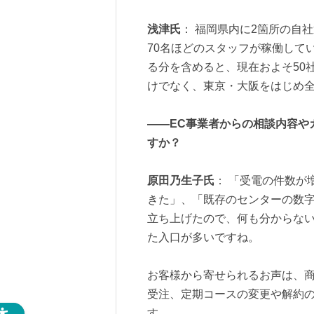
浅津氏
： 福岡県内に2箇所の自
70名ほどのスタッフが稼働して
る分を含めると、現在およそ50
けでなく、東京・大阪をはじめ
――EC事業者からの相談内容や
すか？
原田乃生子氏
： 「受電の件数が
きた」、「既存のセンターの数
立ち上げたので、何も分からな
た入口が多いですね。
お客様から寄せられるお声は、
受注、定期コースの変更や解約
す。