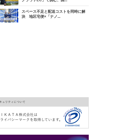
クラウドEC」で挑む、国...
スペース不足と配送コストを同時に解
決 地区宅便×「ナノ...