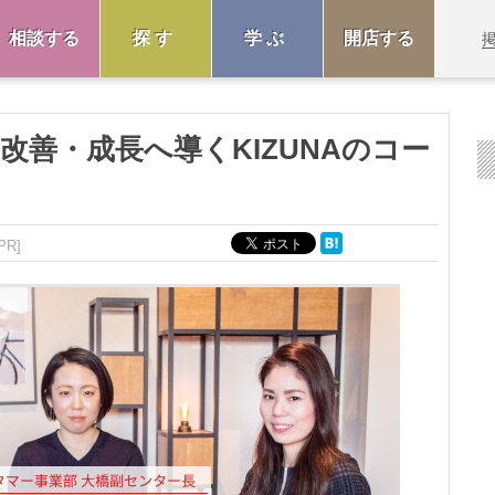
相談する
探す
学ぶ
開店する
改善・成長へ導くKIZUNAのコー
PR]