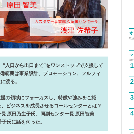
オ
ラ
1
、“入口から出口まで”をワンストップで支援して
の守備範囲は事業設計、プロモーション、フルフィ
2
岐に渡る。
3
支援の領域にフォーカスし、特徴や強みをご紹
させ、ビジネスを成長させるコールセンターとは？
4
ター長 原田乃生子氏、同副センター長 原田智美
希子氏に話を伺った。