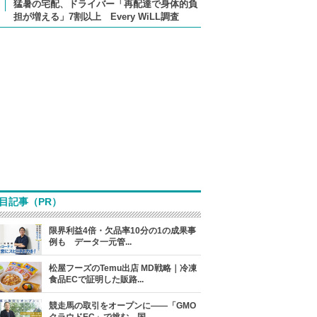
猛暑の宅配、ドライバー「再配達で身体的負
担が増える」7割以上 Every WiLL調査
目記事（PR）
限界利益4倍・欠品率10分の1の成果事
例も データ一元管...
松屋フーズのTemu出店 MD戦略｜冷凍
食品ECで証明した販路...
競走馬の取引をオープンに――「GMO