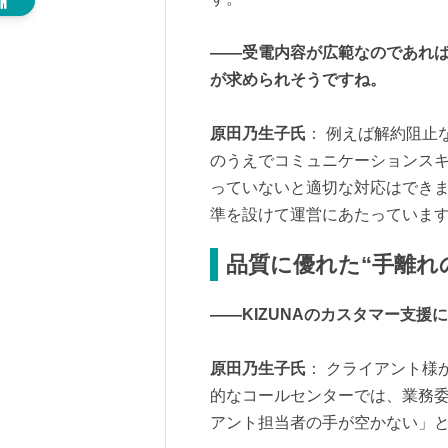
――受電内容が広範なのであれ
が求められそうですね。
原田乃生子氏
： 例えば解約阻止
のうえでコミュニケーションス
っていないと適切な対応はでき
準を設けて運営にあたっていま
品質に優れた“手離れ
――KIZUNAのカスタマー支
原田乃生子氏
： クライアント様
的なコールセンターでは、業務
アント担当者の手が空かない」