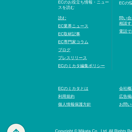
ECのお役立ち情報・ニュー
ECの
スを読む
読む
問い合
相談す
EC業界ニュース
電話で
EC取材記事
EC専門家コラム
ブログ
プレスリリース
ECのミカタ編集ポリシー
ECのミカタとは
会社概
利用規約
広告掲
個人情報保護方針
お問い
Copyright © Mikata Co., Ltd. All Rights R