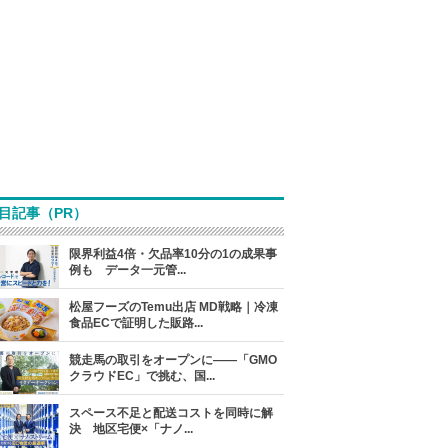
目記事（PR）
限界利益4倍・欠品率10分の1の成果事
例も データ一元管...
松屋フーズのTemu出店 MD戦略｜冷凍
食品ECで証明した販路...
競走馬の取引をオープンに――「GMO
クラウドEC」で挑む、国...
スペース不足と配送コストを同時に解
決 地区宅便×「ナノ...