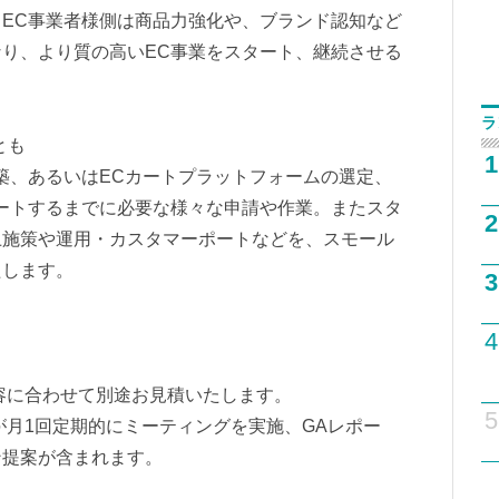
EC事業者様側は商品力強化や、ブランド認知など
り、より質の高いEC事業をスタート、継続させる
ラ
とも
1
築、あるいはECカートプラットフォームの選定、
ートするまでに必要な様々な申請や作業。またスタ
2
上施策や運用・カスタマーポートなどを、スモール
たします。
3
4
容に合わせて別途お見積いたします。
5
が月1回定期的にミーティングを実施、GAレポー
ン提案が含まれます。