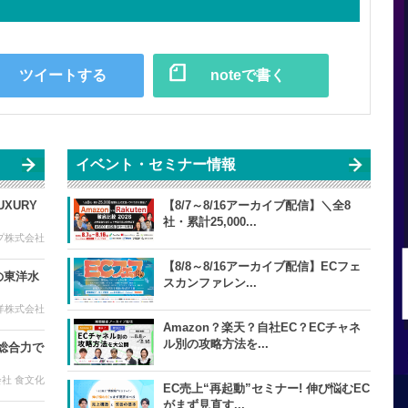
ツイートする
noteで書く
イベント・セミナー情報
LUXURY
【8/7～8/16アーカイブ配信】＼全8
社・累計25,000...
プ株式会社
【8/8～8/16アーカイブ配信】ECフェ
の東洋水
スカンファレン...
洋株式会社
Amazon？楽天？自社EC？ECチャネ
ル別の攻略方法を...
総合力で
社 食文化
EC売上“再起動”セミナー! 伸び悩むEC
がまず見直す...