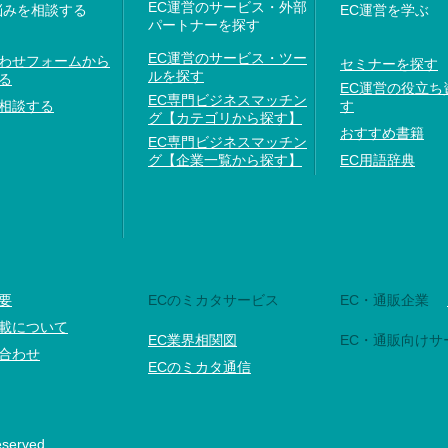
EC運営のサービス・外部
悩みを相談する
EC運営を学ぶ
パートナーを探す
EC運営のサービス・ツー
わせフォームから
セミナーを探す
ルを探す
る
EC運営の役立ち
EC専門ビジネスマッチン
相談する
す
グ【カテゴリから探す】
おすすめ書籍
EC専門ビジネスマッチン
グ【企業一覧から探す】
EC用語辞典
要
ECのミカタサービス
EC・通販企業
載について
EC業界相関図
EC・通販向けサ
合わせ
ECのミカタ通信
eserved.