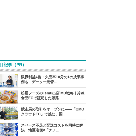
目記事（PR）
限界利益4倍・欠品率10分の1の成果事
例も データ一元管...
松屋フーズのTemu出店 MD戦略｜冷凍
食品ECで証明した販路...
競走馬の取引をオープンに――「GMO
クラウドEC」で挑む、国...
スペース不足と配送コストを同時に解
決 地区宅便×「ナノ...