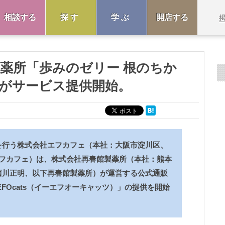
相談する
探す
学ぶ
開店する
館製薬所「歩みのゼリー 根のちか
s」がサービス提供開始。
を行う株式会社エフカフェ（本社：大阪市淀川区、
エフカフェ）は、株式会社再春館製薬所（本社：熊本
西川正明、以下再春館製薬所）が運営する公式通販
FOcats（イーエフオーキャッツ）」の提供を開始