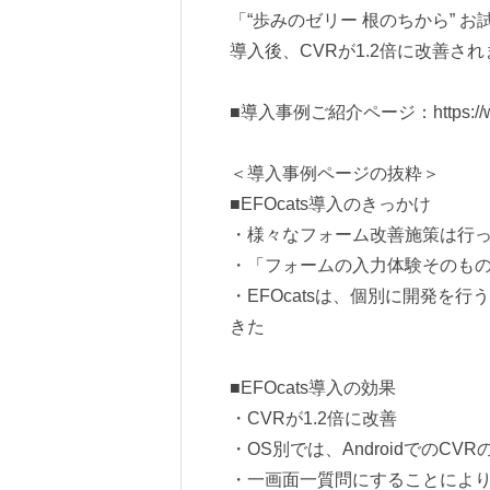
「“歩みのゼリー 根のちから” お
導入後、CVRが1.2倍に改善さ
■導入事例ご紹介ページ：
https:/
＜導入事例ページの抜粋＞
■EFOcats導入のきっかけ
・様々なフォーム改善施策は行
・「フォームの入力体験そのも
・EFOcatsは、個別に開発を
きた
■EFOcats導入の効果
・CVRが1.2倍に改善
・OS別では、AndroidでのCV
・一画面一質問にすることによ