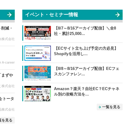
イベント・セミナー情報
ト削減・
【8/7～8/16アーカイブ配信】＼全8
社・累計25,000...
央株式会社
【ECサイト立ち上げ予定の方必見】
Shopifyを活用し...
A-career
【8/8～8/16アーカイブ配信】ECフェ
スカンファレン...
「まずや
こ株式会社
Amazon？楽天？自社EC？ECチャネ
ル別の攻略方法を...
をトータ
一覧を見る
品株式会社
覧を見る