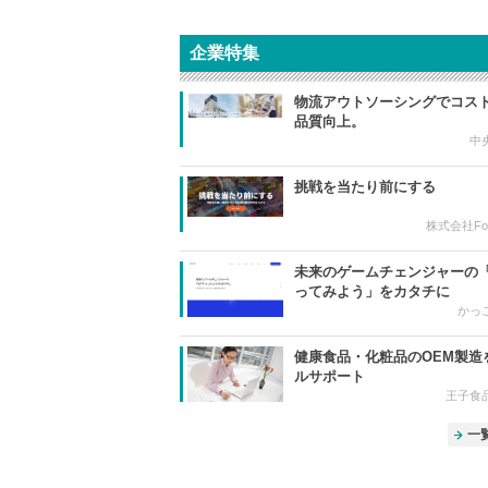
企業特集
物流アウトソーシングでコス
品質向上。
中
挑戦を当たり前にする
株式会社For 
未来のゲームチェンジャーの
ってみよう」をカタチに
かっ
健康食品・化粧品のOEM製造
ルサポート
王子食
一