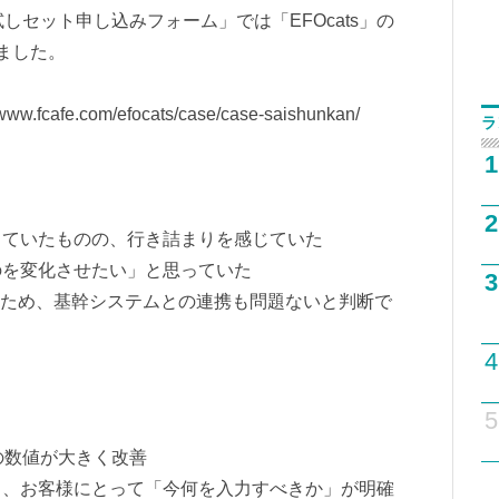
試しセット申し込みフォーム」では「EFOcats」の
れました。
/www.fcafe.com/efocats/case/case-saishunkan/
ラ
1
2
っていたものの、行き詰まりを感じていた
のを変化させたい」と思っていた
3
行うため、基幹システムとの連携も問題ないと判断で
4
5
Rの数値が大きく改善
り、お客様にとって「今何を入力すべきか」が明確