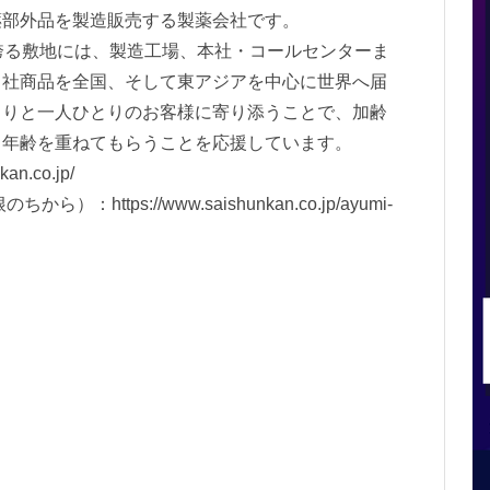
薬部外品を製造販売する製薬会社です。
誇る敷地には、製造工場、本社・コールセンターま
自社商品を全国、そして東アジアを中心に世界へ届
くりと一人ひとりのお客様に寄り添うことで、加齢
と年齢を重ねてもらうことを応援しています。
kan.co.jp/
根のちから）：
https://www.saishunkan.co.jp/ayumi-