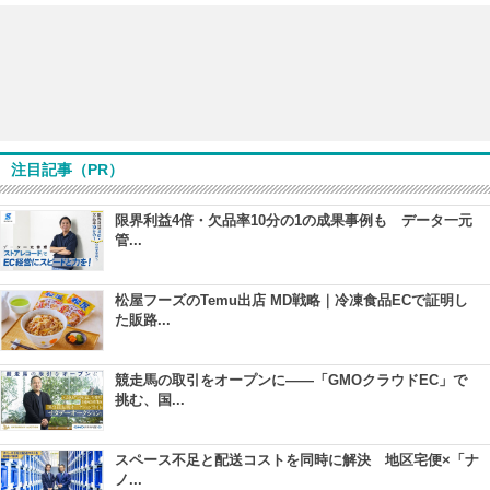
注目記事（PR）
限界利益4倍・欠品率10分の1の成果事例も データ一元
管...
松屋フーズのTemu出店 MD戦略｜冷凍食品ECで証明し
た販路...
競走馬の取引をオープンに――「GMOクラウドEC」で
挑む、国...
スペース不足と配送コストを同時に解決 地区宅便×「ナ
ノ...