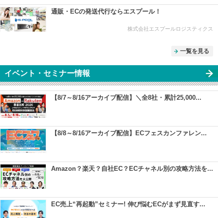
通販・ECの発送代行ならエスプール！
株式会社エスプールロジスティクス
一覧を見る
イベント・セミナー情報
【8/7～8/16アーカイブ配信】＼全8社・累計25,000...
【8/8～8/16アーカイブ配信】ECフェスカンファレン...
Amazon？楽天？自社EC？ECチャネル別の攻略方法を...
EC売上“再起動”セミナー! 伸び悩むECがまず見直す...