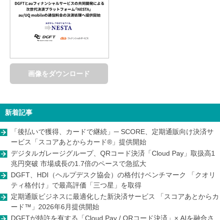
画像をダウンロード
新着記事
「後払いで獲得、カードで継続」─ SCORE、定期通販向け決済サ
ービス「スコアあとからカード®」提供開始
デジタルガレージグループ、QRコード決済「Cloud Pay」取扱高1
兆円突破 市場成⻑の1.7倍のペースで急拡⼤
DGFT、HDI（ヘルプデスク協会）の格付けベンチマーク 「クオリ
ティ格付け」で最高評価「三つ星」を取得
定期通販ビジネスに最適化した新決済サービス 「スコアあとからカ
ード™」2026年6月提供開始
DGFTが特許を有する「Cloud Pay / QRコード決済」× AIを融合さ