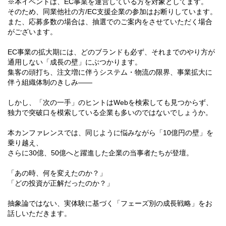
※本イベントは、EC事業を運営している方を対象としてます。
そのため、同業他社の方/EC支援企業の参加はお断りしています。
また、応募多数の場合は、抽選でのご案内をさせていただく場合
がございます。
EC事業の拡大期には、どのブランドも必ず、それまでのやり方が
通用しない「成長の壁」にぶつかります。
集客の頭打ち、注文増に伴うシステム・物流の限界、事業拡大に
伴う組織体制のきしみ――
しかし、「次の一手」のヒントはWebを検索しても見つからず、
独力で突破口を模索している企業も多いのではないでしょうか。
本カンファレンスでは、同じように悩みながら「10億円の壁」を
乗り越え、
さらに30億、50億へと躍進した企業の当事者たちが登壇。
「あの時、何を変えたのか？」
「どの投資が正解だったのか？」
抽象論ではない、実体験に基づく「フェーズ別の成長戦略」をお
話しいただきます。