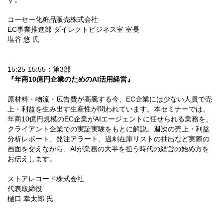
コーセー化粧品販売株式会社
EC事業推進部 ダイレクトビジネス室 室長
塩谷 悠 氏
15:25-15:55：第3部
『年商10億円企業のためのAI活用経営』
原材料・物流・広告費が高騰する今、EC企業には少ない人員で売
上・利益を生み出す生産性が問われています。本セミナーでは、
年商10億円規模のEC企業がAIエージェントに任せられる業務を、
クライアント企業での実証実験をもとに解説。週次の売上・利益
分析レポート、発注アラート、過剰在庫リストの抽出など実際の
画面を交えながら、AIが業務の大半を担う時代の経営の始め方を
お伝えします。
ストアレコード株式会社
代表取締役
樋口 幸太郎 氏