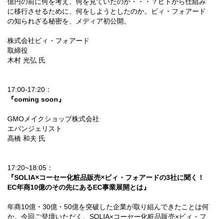
億円の前に何を考え、何を見ていたのか・・・？ヒトから仕組み
に移行させるために、何をしようとしたのか。ビィ・フォアード
の知られざる秘密を、メディア初公開。
株式会社ビィ・フォアード
取締役
木村 光弘 氏
17:00-17:20：
『coming soon』
GMOメイクショップ株式会社
エバンジェリスト
高橋 和夫 氏
17:20~18:05：
『SOLIA×コーセー化粧品販売×ビィ・フォアードの3社に聞く！
EC年商10億のその先にあるEC事業展開とは』
年商10億・30億・50億を突破した企業が取り組んできたことは何
か。今回ご登壇いただく、SOLIA×コーセー化粧品販売×ビィ・フ