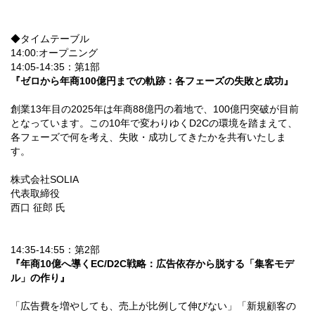
◆タイムテーブル
14:00:オープニング
14:05-14:35：第1部
『ゼロから年商100億円までの軌跡：各フェーズの失敗と成功』
創業13年目の2025年は年商88億円の着地で、100億円突破が目前
となっています。この10年で変わりゆくD2Cの環境を踏まえて、
各フェーズで何を考え、失敗・成功してきたかを共有いたしま
す。
株式会社SOLIA
代表取締役
西口 征郎 氏
14:35-14:55：第2部
『年商10億へ導くEC/D2C戦略：広告依存から脱する「集客モデ
ル」の作り』
「広告費を増やしても、売上が比例して伸びない」「新規顧客の