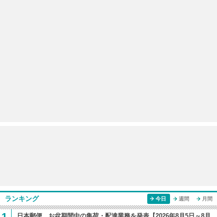
ランキング
今日
週間
月間
1
日本郵便 お盆期間中の集荷・配達業務を発表【2026年8月5日～8月