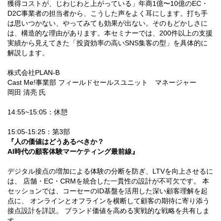
獲得コストが、じわじわと上がっている」年商1億〜10億のEC・
D2C事業者の担当者から、こうした声をよく耳にします。打ち手
は思いつかない、やってみても効果が出ない。そのもどかしさに
は、構造的な理由があります。本セミナーでは、200件以上の支援
実績から見えてきた「投資効率の高いSNS集客の型」を具体的に
解説します。
株式会社PLAN-B
Cast Me!事業部 フィールドセールスユニット マネージャー
岡田 清亮 氏
14:55~15:05：休憩
15:05-15:25：第3部
『人の価値はどうあるべきか？
AI時代の顧客体験マーケティング最前線』
デジタル接点の増加による体験の分断を防ぎ、LTVを向上させるに
は、 店舗・EC・CRMを統合した一貫性の設計が不可欠です。 本
セッションでは、コーセーのID基盤を活用した深い顧客理解を起
点に、 オンラインとオフラインを横断して顧客の期待に寄り添う
接点設計を詳説。 ブランド価値を高める実戦的な戦略を共有しま
す。