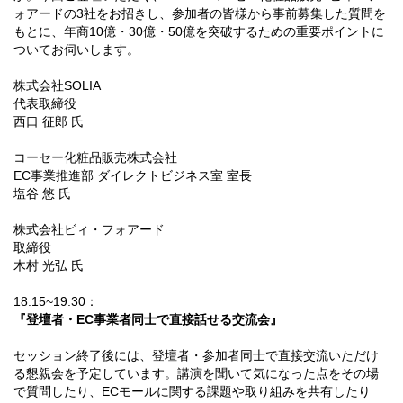
ォアードの3社をお招きし、参加者の皆様から事前募集した質問を
もとに、年商10億・30億・50億を突破するための重要ポイントに
ついてお伺いします。
株式会社SOLIA
代表取締役
西口 征郎 氏
コーセー化粧品販売株式会社
EC事業推進部 ダイレクトビジネス室 室長
塩谷 悠 氏
株式会社ビィ・フォアード
取締役
木村 光弘 氏
18:15~19:30：
『登壇者・EC事業者同士で直接話せる交流会』
セッション終了後には、登壇者・参加者同士で直接交流いただけ
る懇親会を予定しています。講演を聞いて気になった点をその場
で質問したり、ECモールに関する課題や取り組みを共有したり