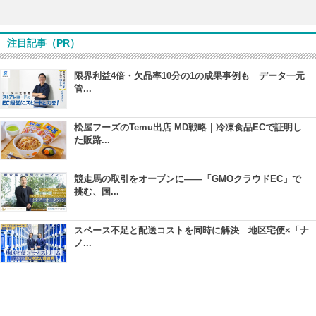
注目記事（PR）
限界利益4倍・欠品率10分の1の成果事例も データ一元
管...
松屋フーズのTemu出店 MD戦略｜冷凍食品ECで証明し
た販路...
競走馬の取引をオープンに――「GMOクラウドEC」で
挑む、国...
スペース不足と配送コストを同時に解決 地区宅便×「ナ
ノ...