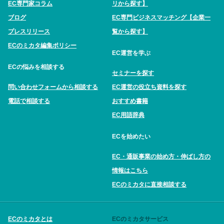
EC専門家コラム
リから探す】
ブログ
EC専門ビジネスマッチング【企業一
プレスリリース
覧から探す】
ECのミカタ編集ポリシー
EC運営を学ぶ
ECの悩みを相談する
セミナーを探す
問い合わせフォームから相談する
EC運営の役立ち資料を探す
電話で相談する
おすすめ書籍
EC用語辞典
ECを始めたい
EC・通販事業の始め方・伸ばし方の
情報はこちら
ECのミカタに直接相談する
ECのミカタとは
ECのミカタサービス