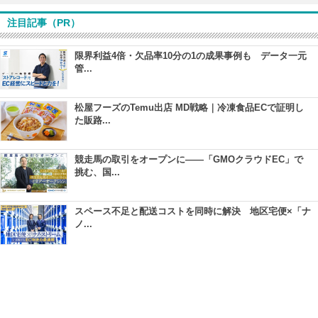
注目記事（PR）
限界利益4倍・欠品率10分の1の成果事例も データ一元
管...
松屋フーズのTemu出店 MD戦略｜冷凍食品ECで証明し
た販路...
競走馬の取引をオープンに――「GMOクラウドEC」で
挑む、国...
スペース不足と配送コストを同時に解決 地区宅便×「ナ
ノ...