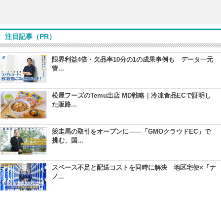
注目記事（PR）
限界利益4倍・欠品率10分の1の成果事例も データ一元
管...
松屋フーズのTemu出店 MD戦略｜冷凍食品ECで証明し
た販路...
競走馬の取引をオープンに――「GMOクラウドEC」で
挑む、国...
スペース不足と配送コストを同時に解決 地区宅便×「ナ
ノ...