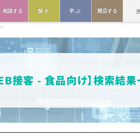
相談する
探す
学ぶ
開店する
向け
EB接客 - 食品向け】検索結