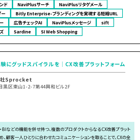
メンド
NaviPlusサーチ
NaviPlusリタゲメール
ダー
Bitly Enterprise-ブランディングを実現する短縮URL
ュー
広告チェックAI
NaviPlusメッセージ
sift
ンズ
Sardine
SI Web Shopping
験にグッドスパイラルを｜CX改善プラットフォーム
Sprocket
黒区東山1-2-7第44興和ビル2F
・CDP・BIなどの機能を併せ持つ、複数のプロダクトからなるCX改善プラット
め、顧客一人ひとりに合わせたコミュニケーションを取ることで、CXの全