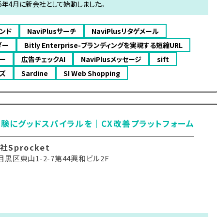
5年4月に新会社として始動しました。
メンド
NaviPlusサーチ
NaviPlusリタゲメール
ダー
Bitly Enterprise-ブランディングを実現する短縮URL
ュー
広告チェックAI
NaviPlusメッセージ
sift
ンズ
Sardine
SI Web Shopping
験にグッドスパイラルを｜CX改善プラットフォーム
Sprocket
黒区東山1-2-7第44興和ビル2F