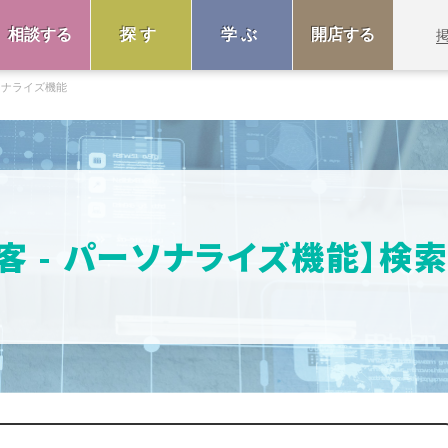
相談する
探す
学ぶ
開店する
ソナライズ機能
接客 - パーソナライズ機能】検