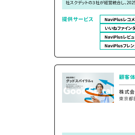
社スクデットの３社が経営統合し、202
提供サービス
NaviPlusレコ
いいねファイン
NaviPlusレビ
NaviPlusフレ
顧客体
株式会社
東京都目