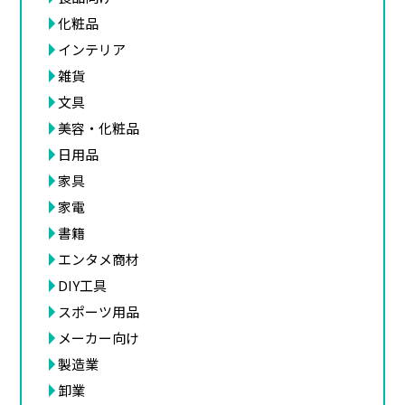
化粧品
インテリア
雑貨
文具
美容・化粧品
日用品
家具
家電
書籍
エンタメ商材
DIY工具
スポーツ用品
メーカー向け
製造業
卸業