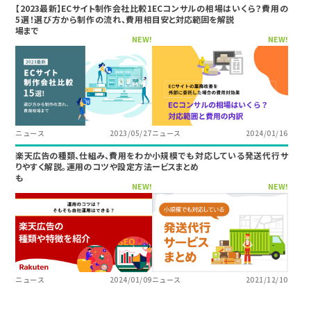
【2023最新】ECサイト制作会社比較1
ECコンサルの相場はいくら？費用の
5選！選び方から制作の流れ、費用相
目安と対応範囲を解説
場まで
NEW!
NEW!
ニュース
2023/05/27
ニュース
2024/01/16
楽天広告の種類、仕組み、費用をわか
小規模でも対応している発送代行サ
りやすく解説。運用のコツや設定方法
ービスまとめ
も
NEW!
NEW!
ニュース
2024/01/09
ニュース
2021/12/10