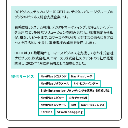
DGビジネステクノロジー（DGBT）は、デジタルガレージグループの
デジタルビジネス総合支援企業です。
戦略支援、システム戦略、デジタルマーケティング、セキュリティ、デー
タ活用など、多彩なソリューションを組み合わせ、戦略策定から販
促、購入、リピートまで、コマースやデジタルビジネスのあらゆるプロ
セスを包括的に支援し、事業者様の成長を後押しします。
DGBTは、EC黎明期からコマースビジネスを支援してきた株式会社
ナビプラス、株式会社DGコマース、株式会社スクデットの３社が経営
統合し、2025年4月に新会社として始動しました。
提供サービス
NaviPlusレコメンド
NaviPlusサーチ
NaviPlusリタゲメール
いいねファインダー
Bitly Enterprise-ブランディングを実現する短縮URL
NaviPlusレビュー
広告チェックAI
NaviPlusメッセージ
sift
NaviPlusフレンズ
Sardine
SI Web Shopping