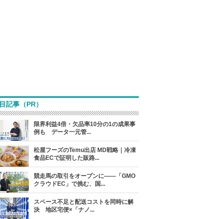
目記事（PR）
限界利益4倍・欠品率10分の1の成果事
例も データ一元管...
松屋フーズのTemu出店 MD戦略｜冷凍
食品ECで証明した販路...
競走馬の取引をオープンに――「GMO
クラウドEC」で挑む、国...
スペース不足と配送コストを同時に解
決 地区宅便×「ナノ...