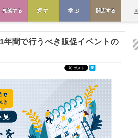
相談する
探す
学ぶ
開店する
】1年間で行うべき販促イベントの