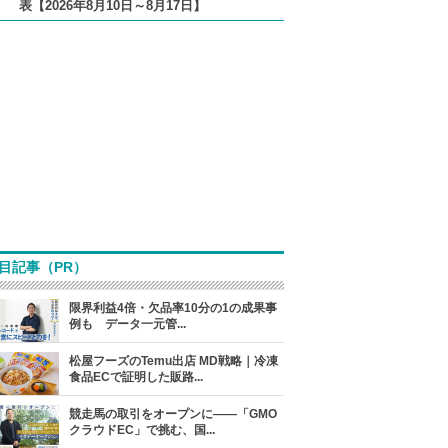
表【2026年8月10日～8月17日】
目記事（PR）
限界利益4倍・欠品率10分の1の成果事
例も データ一元管...
松屋フーズのTemu出店 MD戦略｜冷凍
食品ECで証明した販路...
競走馬の取引をオープンに――「GMO
クラウドEC」で挑む、国...