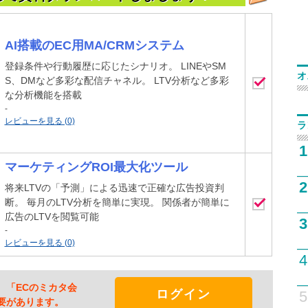
AI搭載のEC用MA/CRMシステム
登録条件や行動履歴に応じたシナリオ。 LINEやSM
オ
S、DMなど多彩な配信チャネル。 LTV分析など多彩
な分析機能を搭載
-
レビューを見る (0)
ラ
1
マーケティングROI最大化ツール
2
将来LTVの「予測」による迅速で正確な広告投資判
断。 毎月のLTV分析を簡単に実現。 関係者が簡単に
広告のLTVを閲覧可能
3
-
レビューを見る (0)
4
、「ECのミカタ会
ログイン
5
要があります。