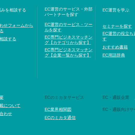
EC運営のサービス・外部
悩みを相談する
EC運営を学ぶ
パートナーを探す
EC運営のサービス・ツー
わせフォームから
セミナーを探す
ルを探す
る
EC運営の役立ち
EC専門ビジネスマッチン
相談する
す
グ【カテゴリから探す】
おすすめ書籍
EC専門ビジネスマッチン
グ【企業一覧から探す】
EC用語辞典
要
ECのミカタサービス
EC・通販企業
載について
EC業界相関図
EC・通販向けサ
合わせ
ECのミカタ通信