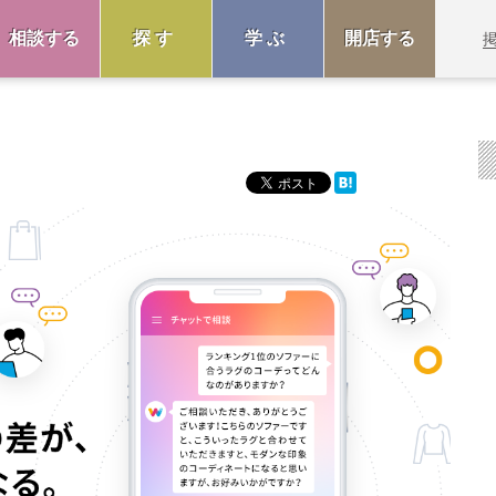
相談する
探す
学ぶ
開店する