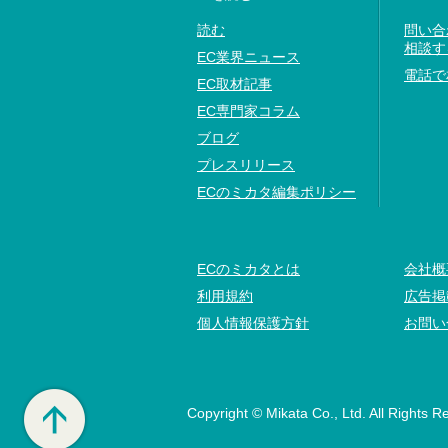
読む
問い合
相談す
EC業界ニュース
電話で
EC取材記事
EC専門家コラム
ブログ
プレスリリース
ECのミカタ編集ポリシー
ECのミカタとは
会社概
利用規約
広告掲
個人情報保護方針
お問い
Copyright © Mikata Co., Ltd. All Rights R