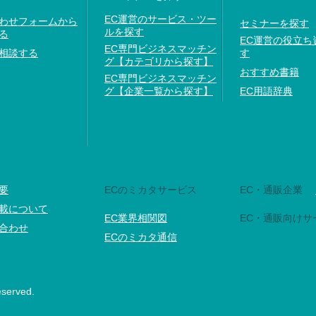
EC運営のサービス・ツー
わせフォームから
セミナーを探す
ルを探す
る
EC運営の役立ち
EC専門ビジネスマッチン
相談する
す
グ【カテゴリから探す】
おすすめ書籍
EC専門ビジネスマッチン
グ【企業一覧から探す】
EC用語辞典
要
ECのミカタサービス
EC・通販企業
載について
EC業界相関図
EC・通販向けサ
合わせ
ECのミカタ通信
eserved.