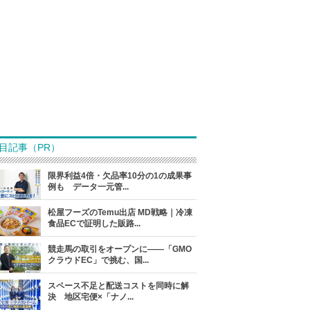
目記事（PR）
限界利益4倍・欠品率10分の1の成果事
例も データ一元管...
松屋フーズのTemu出店 MD戦略｜冷凍
食品ECで証明した販路...
競走馬の取引をオープンに――「GMO
クラウドEC」で挑む、国...
スペース不足と配送コストを同時に解
決 地区宅便×「ナノ...