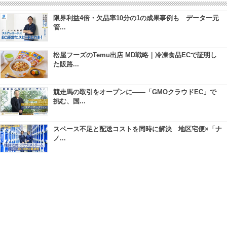
限界利益4倍・欠品率10分の1の成果事例も データ一元
管...
松屋フーズのTemu出店 MD戦略｜冷凍食品ECで証明し
た販路...
競走馬の取引をオープンに――「GMOクラウドEC」で
挑む、国...
スペース不足と配送コストを同時に解決 地区宅便×「ナ
ノ...