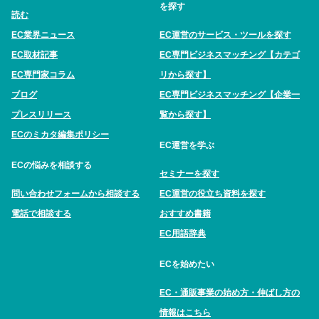
を探す
読む
EC業界ニュース
EC運営のサービス・ツールを探す
EC取材記事
EC専門ビジネスマッチング【カテゴ
EC専門家コラム
リから探す】
ブログ
EC専門ビジネスマッチング【企業一
プレスリリース
覧から探す】
ECのミカタ編集ポリシー
EC運営を学ぶ
ECの悩みを相談する
セミナーを探す
問い合わせフォームから相談する
EC運営の役立ち資料を探す
電話で相談する
おすすめ書籍
EC用語辞典
ECを始めたい
EC・通販事業の始め方・伸ばし方の
情報はこちら