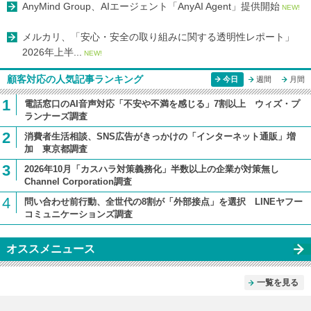
AnyMind Group、AIエージェント「AnyAI Agent」提供開始
NEW!
メルカリ、「安心・安全の取り組みに関する透明性レポート」
2026年上半...
NEW!
顧客対応の人気記事ランキング
今日
週間
月間
1
電話窓口のAI音声対応「不安や不満を感じる」7割以上 ウィズ・プ
ランナーズ調査
2
消費者生活相談、SNS広告がきっかけの「インターネット通販」増
加 東京都調査
3
2026年10月「カスハラ対策義務化」半数以上の企業が対策無し
Channel Corporation調査
4
問い合わせ前行動、全世代の8割が「外部接点」を選択 LINEヤフー
コミュニケーションズ調査
オススメニュース
一覧を見る