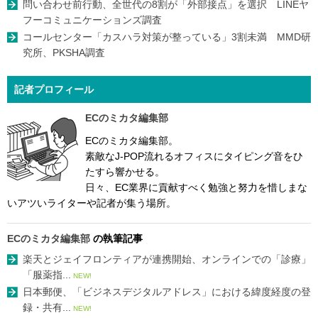
問い合わせ前行動、全世代の8割が「外部接点」を選択 LINEヤ
フーコミュニケーションズ調査
コールセンター「カスハラ対策が整っている」3割未満 MMD研
究所、PKSHA調査
記者プロフィール
ECのミカタ編集部
ECのミカタ編集部。
素敵なJ-POP流れるオフィスにタイピング音をひ
たすら響かせる。
日々、EC業界に貢献すべく勉強と努力を惜しまな
いアツいライターや記者が集う場所。
ECのミカタ編集部
の執筆記事
楽天とジェイフロンティアが連携開始、オンラインでの「診療」
「服薬指...
NEW!
日本郵便、「ビジネスデジタルアドレス」における緯度経度の登
録・共有...
NEW!