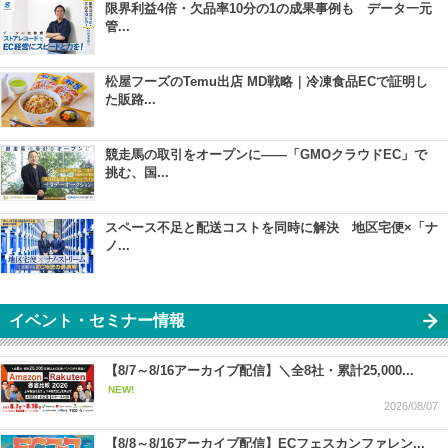
限界利益4倍・欠品率10分の1の成果事例も データ一元
管...
松屋フーズのTemu出店 MD戦略｜冷凍食品ECで証明し
た販路...
競走馬の取引をオープンに――「GMOクラウドEC」で
挑む、国...
スペース不足と配送コストを同時に解決 地区宅便×「ナ
ノ...
イベント・セミナー情報
【8/7～8/16アーカイブ配信】＼全8社・累計25,000...
NEW!
2026/08/07
【8/8～8/16アーカイブ配信】ECフェスカンファレン...