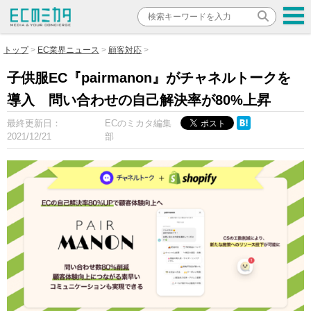
トップ
EC業界ニュース
顧客対応
子供服EC『pairmanon』がチャネルトークを
導入 問い合わせの自己解決率が80%上昇
最終更新日：
ECのミカタ編集
2021/12/21
部