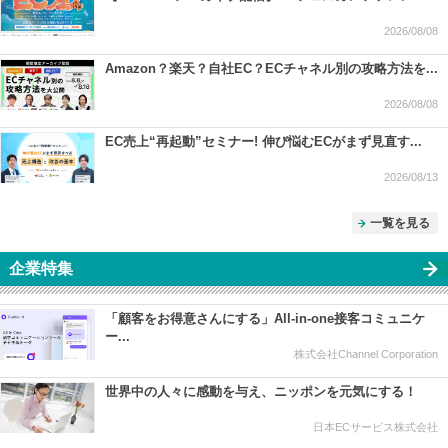
2026/08/08
Amazon？楽天？自社EC？ECチャネル別の攻略方法を...
2026/08/08
EC売上“再起動”セミナー! 伸び悩むECがまず見直す...
2026/08/13
一覧を見る
企業特集
「顧客をお得意さんにする」All-in-one接客コミュニケ
ー...
株式会社Channel Corporation
世界中の人々に感動を与え、ニッポンを元気にする！
日本ECサービス株式会社