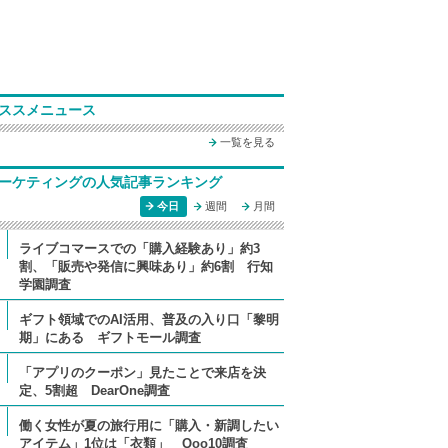
ススメニュース
一覧を見る
ーケティングの人気記事ランキング
今日
週間
月間
ライブコマースでの「購入経験あり」約3
割、「販売や発信に興味あり」約6割 行知
学園調査
ギフト領域でのAI活用、普及の入り口「黎明
期」にある ギフトモール調査
「アプリのクーポン」見たことで来店を決
定、5割超 DearOne調査
働く女性が夏の旅行用に「購入・新調したい
アイテム」1位は「衣類」 Qoo10調査