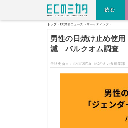
読む
トップ
EC業界ニュース
マーケティング
男性の日焼け止め使用
滅 バルクオム調査
最終更新日：
2026/06/15
ECのミカタ編集部