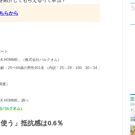
を紹介してもらえるって本当？
5
ちらから
ポート
K HOMME」（株式会社バルクオム）
5〜44歳の男性401名 （内訳：25～29：100、30～34：
調査）
注
 HOMME」調べ
社バルクオム）
使う」抵抗感は0.6％