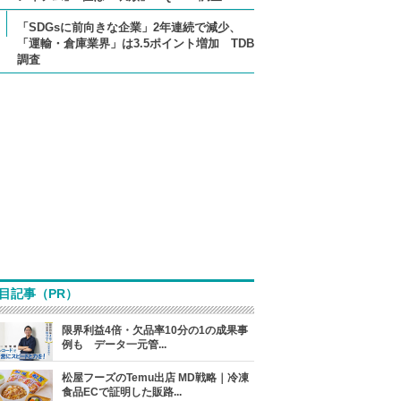
「SDGsに前向きな企業」2年連続で減少、
「運輸・倉庫業界」は3.5ポイント増加 TDB
調査
目記事（PR）
限界利益4倍・欠品率10分の1の成果事
例も データ一元管...
松屋フーズのTemu出店 MD戦略｜冷凍
食品ECで証明した販路...