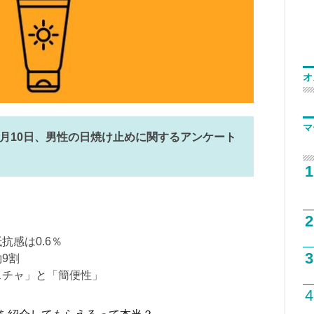
オ
マ
6月10日、男性の日焼け止めに関するアンケート
1
2
抗感は0.6％
3
9割
スチャ」と「簡便性」
4