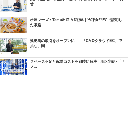
管...
松屋フーズのTemu出店 MD戦略｜冷凍食品ECで証明し
た販路...
競走馬の取引をオープンに――「GMOクラウドEC」で
挑む、国...
スペース不足と配送コストを同時に解決 地区宅便×「ナ
ノ...