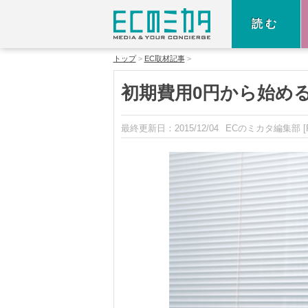
読む
トップ
EC取材記事
初期費用0円から始め
最終更新日：
2015/12/04
ECのミカタ編集部
[