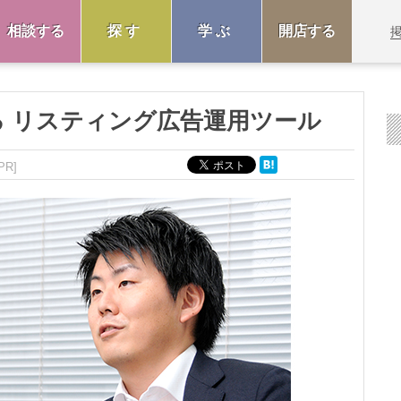
相談する
探す
学ぶ
開店する
る リスティング広告運用ツール
PR]