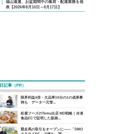
福山通運、お盆期間中の集荷・配達業務を発
表【2026年8月10日～8月17日】
目記事（PR）
限界利益4倍・欠品率10分の1の成果事
例も データ一元管...
松屋フーズのTemu出店 MD戦略｜冷凍
食品ECで証明した販路...
競走馬の取引をオープンに――「GMO