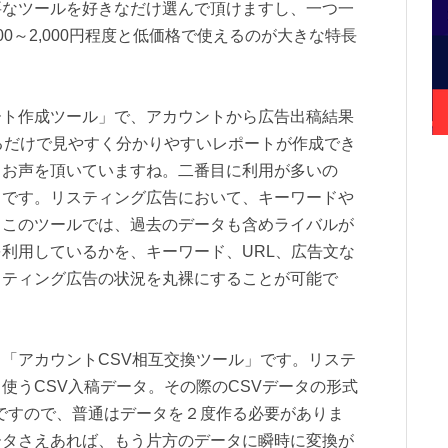
要なツールを好きなだけ選んで頂けますし、一つ一
0～2,000円程度と低価格で使えるのが大きな特長
ート作成ツール」で、アカウントから広告出稿結果
るだけで見やすく分かりやすいレポートが作成でき
とお声を頂いていますね。二番目に利用が多いの
」です。リスティング広告において、キーワードや
。このツールでは、過去のデータも含めライバルが
利用しているかを、キーワード、URL、広告文な
スティング広告の状況を丸裸にすることが可能で
「アカウントCSV相互交換ツール」です。リステ
使うCSV入稿データ。その際のCSVデータの形式
う形式ですので、普通はデータを２度作る必要がありま
ータさえあれば、もう片方のデータに瞬時に変換が