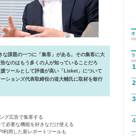
オ
きな課題の一つに「集客」がある。その集客に大
ラ
広告なのはもう多くの人が知っていることだろ
1
ツールとして評価が高い「Lisket」について
ケーションズ代表取締役の堤大輔氏に取材を敢行
2
3
ティング広告で集客する
4
わせて必要な機能を好きなだけ使える
催 API利用した新レポートツールも