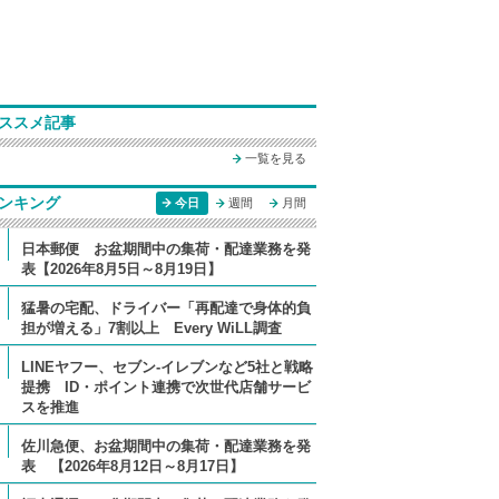
ススメ記事
一覧を見る
ンキング
今日
週間
月間
日本郵便 お盆期間中の集荷・配達業務を発
表【2026年8月5日～8月19日】
猛暑の宅配、ドライバー「再配達で身体的負
担が増える」7割以上 Every WiLL調査
LINEヤフー、セブン-イレブンなど5社と戦略
提携 ID・ポイント連携で次世代店舗サービ
スを推進
佐川急便、お盆期間中の集荷・配達業務を発
表 【2026年8月12日～8月17日】