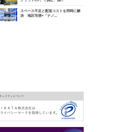
クラウドEC」で挑む、国...
スペース不足と配送コストを同時に解
決 地区宅便×「ナノ...