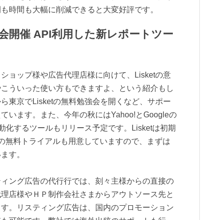
間も時間も大幅に削減できると大変好評です。
勉強会開催 API利用した新レポートツー
ョップ様や広告代理店様に向けて、Lisketの意
やこういった使い方もできますよ、という紹介もし
東京でLisketの無料勉強会を開くなど、サポー
ます。また、今年の秋にはYahoo!とGoogleの
動化するツールもリリース予定です。Lisketは初期
の無料トライアルも用意していますので、まずは
います。
ティング広告の代行行では、刻々主様からの直接の
代理店様やＨＰ制作会社さまからアウトソース先と
ます。リスティング広告は、国内のプロモーション