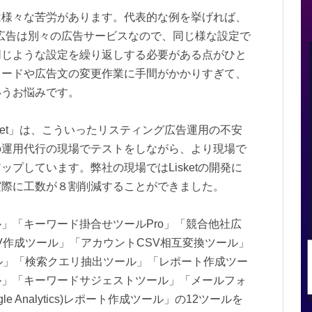
は様々な苦労があります。代表的な例を挙げれば、
ィング広告は別々の広告サービスなので、同じ様な設定で
同じような設定を繰り返しする必要がある点がひと
ワードや広告文の変更作業に手間がかかりすぎて、
いうお悩みです。
ket」は、こういったリスティング広告運用の不安
の運用代行の現場でテストをしながら、より現場で
プしています。弊社の現場ではLisketの開発に
実際に工数が８割削減することができました。
」「キーワード掛合せツールPro」「競合他社広
V作成ツール」「アカウントCSV相互変換ツール」
ル」「検索クエリ抽出ツール」「レポート作成ツー
ル」「キーワードサジェストツール」「メールフォ
e Analytics)レポート作成ツール」の12ツールを