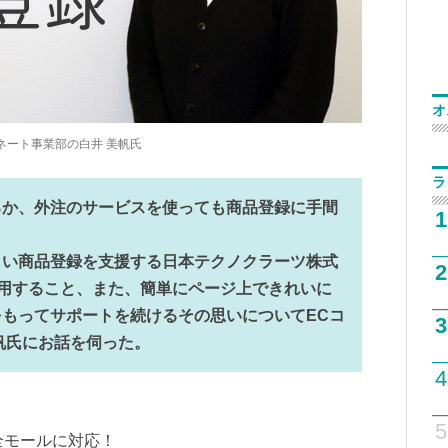
オ
ネート事業部の白井 美帆氏
ラ
ろか、外注のサービスを使っても商品登録に手間
1
しい商品登録を支援する日本テクノクラーツ株式
2
を利用すること、また、簡単にページ上できれいに
もってサポートを続けるその思いについてECコ
3
帆氏にお話を伺った。
4
5
！全モールに対応！