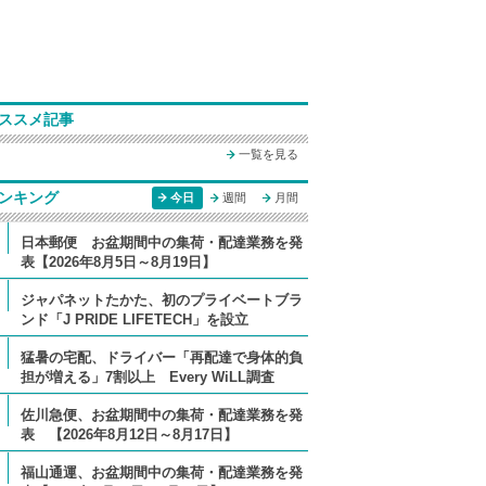
ススメ記事
一覧を見る
ンキング
今日
週間
月間
日本郵便 お盆期間中の集荷・配達業務を発
表【2026年8月5日～8月19日】
ジャパネットたかた、初のプライベートブラ
ンド「J PRIDE LIFETECH」を設立
猛暑の宅配、ドライバー「再配達で身体的負
担が増える」7割以上 Every WiLL調査
佐川急便、お盆期間中の集荷・配達業務を発
表 【2026年8月12日～8月17日】
福山通運、お盆期間中の集荷・配達業務を発