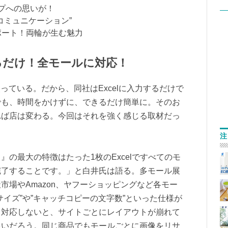
ョップへの思いが！
のコミュニケーション”
ポート！両輪が生む魅力
するだけ！全モールに対応！
使っている。だから、同社はExcelに入力するだけで
でも、時間をかけずに、できるだけ簡単に。そのお
れば店は変わる。今回はそれを強く感じる取材だっ
注
の最大の特徴はたった1枚のExcelですべてのモ
完了することです。」と白井氏は語る。多モール展
市場やAmazon、ヤフーショッピングなど各モー
イズ”や”キャッチコピーの文字数”といった仕様が
く対応しないと、サイトごとにレイアウトが崩れて
多いだろう。同じ商品でもモールごとに画像をリサ