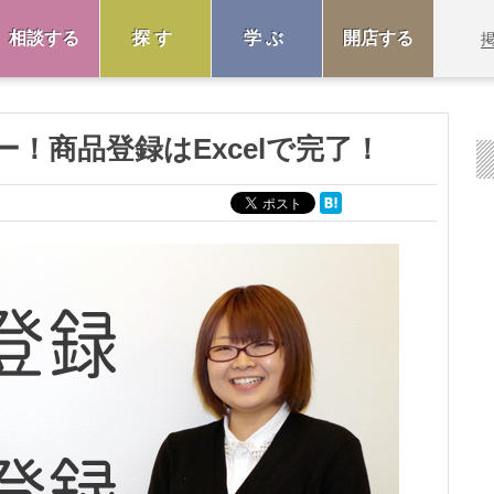
相談する
探す
学ぶ
開店する
！商品登録はExcelで完了！