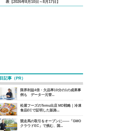
表【2026年8月10日～8月17日】
目記事（PR）
限界利益4倍・欠品率10分の1の成果事
例も データ一元管...
松屋フーズのTemu出店 MD戦略｜冷凍
食品ECで証明した販路...
競走馬の取引をオープンに――「GMO
クラウドEC」で挑む、国...