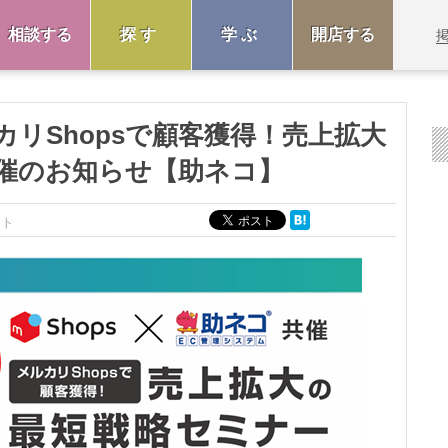
相談する
探す
学ぶ
開店する
カリShopsで顧客獲得！売上拡大
催のお知らせ【助ネコ】
ント