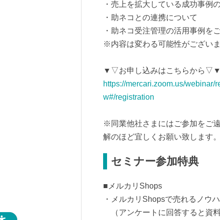
・売上を拡大している成功事例
・助ネコとの連携について
・助ネコ受注管理の活用事例を
※内容は変わる可能性がござい
▼▽お申し込みはこちらから▽
https://mercari.zoom.us/webin
w#/registration
※同業他社さまにはご参加をご
解のほど宜しくお願い致します
セミナー参加特典
■メルカリShops
・メルカリShopsで売れるノウ
（アンケートに回答すると資料