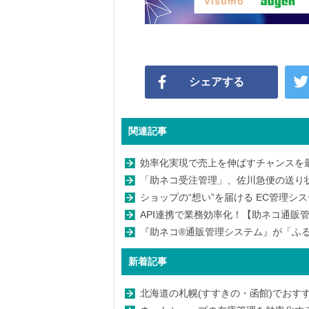
シェアする
関連記事
効率化実現で売上を伸ばすチャンスを最
「助ネコ受注管理」、佐川急便の送り状
ショップの“想い”を届ける EC管理シ
API連携で業務効率化！【助ネコ通販
『助ネコ®通販管理システム』が「ふ
新着記事
北海道の札幌(すすきの・函館)でおすす