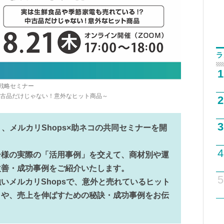
ラ
1
短戦略セミナー
中古品だけじゃない！意外なヒット商品～
2
3
より、メルカリShops×助ネコの共同セミナーを開
4
ー様の実際の「活用事例」を交えて、商材別や運
改善・成功事例をご紹介いたします。
5
いメルカリShopsで、意外と売れているヒット
）や、売上を伸ばすための秘訣・成功事例をお伝