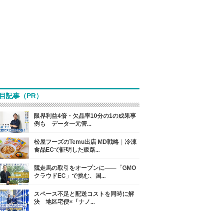
目記事（PR）
限界利益4倍・欠品率10分の1の成果事
例も データ一元管...
松屋フーズのTemu出店 MD戦略｜冷凍
食品ECで証明した販路...
競走馬の取引をオープンに――「GMO
クラウドEC」で挑む、国...
スペース不足と配送コストを同時に解
決 地区宅便×「ナノ...