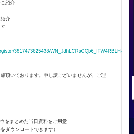
のご紹介
ご紹介
ます
▼
ar/register/3817473825438/WN_JdhLCRsCQb6_lFW4RBLH-
遠慮頂いております。申し訳ございませんが、ご理
。
ハウをまとめた当日資料をご用意
をダウンロードできます）