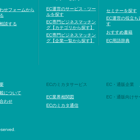
EC運営のサービス・ツー
わせフォームから
セミナーを探す
ルを探す
る
EC運営の役立ち
EC専門ビジネスマッチン
相談する
す
グ【カテゴリから探す】
おすすめ書籍
EC専門ビジネスマッチン
グ【企業一覧から探す】
EC用語辞典
要
ECのミカタサービス
EC・通販企業
載について
EC業界相関図
EC・通販向けサ
合わせ
ECのミカタ通信
eserved.