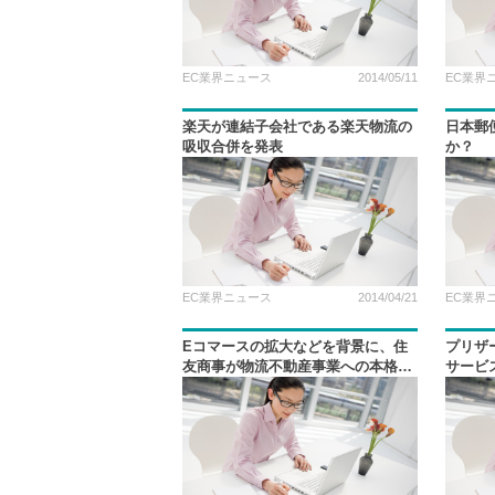
EC業界ニュース
2014/05/11
EC業界
楽天が連結子会社である楽天物流の
日本郵
吸収合併を発表
か？
EC業界ニュース
2014/04/21
EC業界
Eコマースの拡大などを背景に、住
プリザ
友商事が物流不動産事業への本格進
サービ
出を発表