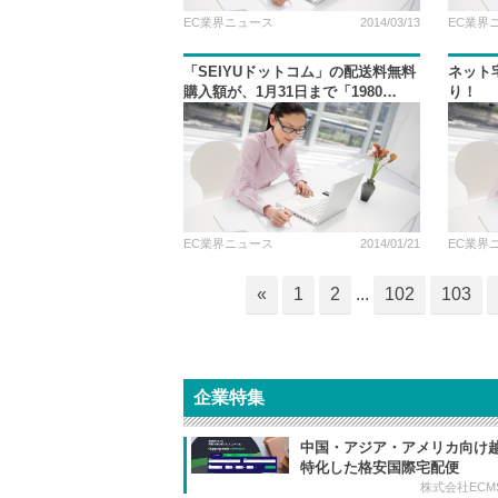
EC業界ニュース
2014/03/13
EC業界
「SEIYUドットコム」の配送料無料
ネット
購入額が、1月31日まで「1980
り！
円」！
EC業界ニュース
2014/01/21
EC業界
«
1
2
...
102
103
企業特集
中国・アジア・アメリカ向け越
特化した格安国際宅配便
株式会社ECM