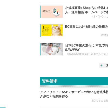
小規模事業+Shopifyに特化し
入・運用相談 ホームページの
問やお悩みよろず相談 補助金
コトバトウェ
派遣など公的支援の活用サポ
EC業界におけるBtoBの仕組
株式
日本EC事業の進化に 本気で
SAVAWAY
SAVAWAY株式会社（ECコンサ
一
資料請求
アフィリエイトASP７サービスの違いを徹底比
ク少なく報酬を得る
ECのミカタ編集