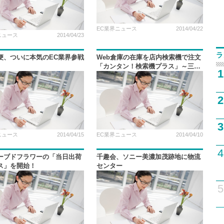
EC業界ニュース
2014/04/22
ニュース
2014/04/23
ラ
便、ついに本気のEC業界参戦
Web倉庫の在庫を店内検索機で注文
「カンタン！検索機プラス」～三省
1
堂書店
2
3
ニュース
2014/04/15
EC業界ニュース
2014/04/10
4
ーブドフラワーの「当日出荷
千趣会、ソニー美濃加茂跡地に物流
ス」を開始！
センター
5