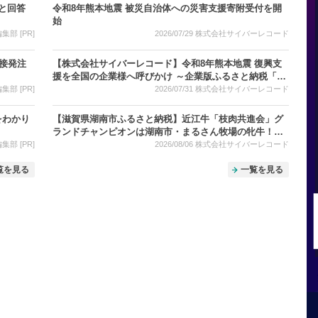
」と回答
令和8年熊本地震 被災自治体への災害支援寄附受付を開
始
部 [PR]
2026/07/29
株式会社サイバーレコード
直接発注
【株式会社サイバーレコード】令和8年熊本地震 復興支
援を全国の企業様へ呼びかけ ～企業版ふるさと納税「企
ふるオンライン」で寄附受付中～
部 [PR]
2026/07/31
株式会社サイバーレコード
をわかり
【滋賀県湖南市ふるさと納税】近江牛「枝肉共進会」グ
ランドチャンピオンは湖南市・まるさん牧場の牝牛！受
賞を記念して、湖南市の近江牛返礼品をご紹介
部 [PR]
2026/08/06
株式会社サイバーレコード
覧を見る
一覧を見る