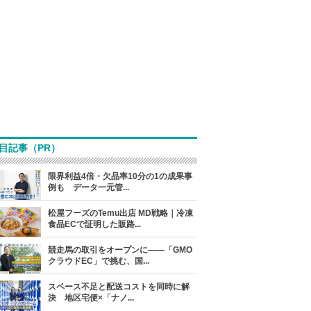
目記事（PR）
限界利益4倍・欠品率10分の1の成果事
例も データ一元管...
松屋フーズのTemu出店 MD戦略｜冷凍
食品ECで証明した販路...
競走馬の取引をオープンに――「GMO
クラウドEC」で挑む、国...
スペース不足と配送コストを同時に解
決 地区宅便×「ナノ...