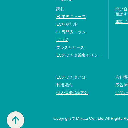
読む
問い合
相談す
EC業界ニュース
電話で
EC取材記事
EC専門家コラム
ブログ
プレスリリース
ECのミカタ編集ポリシー
ECのミカタとは
会社概
利用規約
広告掲
個人情報保護方針
お問い
Copyright © Mikata Co., Ltd. All Rights R