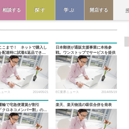
相談する
探す
学ぶ
開店する
ここまで！ ネットで購入し
日本郵便が通販支援事業に本格参
を配達時に試着&返品できる
戦。ワンストップでサービスを提供
スが登場
ニュース
2014/05/21
EC業界ニュース
2014/05/19
運輸で宅急便運賃が割引
楽天、楽天物流の吸収合併を発表
「クロネコメンバー割」の開
表