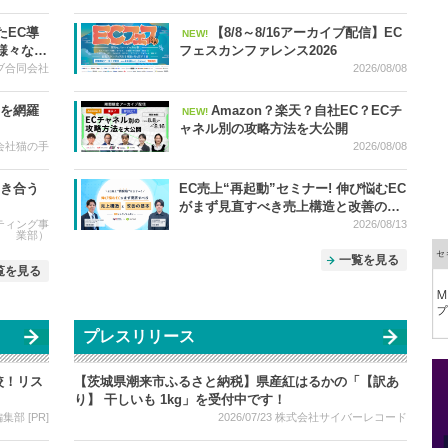
底比較 2026 ー 上半期振り返り＆下半
期で売上を伸ばす SEO・広告・セール
たEC導
【8/8～8/16アーカイブ配信】EC
NEW!
対策 ー
様々な疑
フェスカンファレンス2026
・専門家
ブ合同会社
2026/08/08
ート
みを網羅
Amazon？楽天？自社EC？ECチ
NEW!
ャネル別の攻略方法を大公開
会社猫の手
2026/08/08
向き合う
EC売上“再起動”セミナー! 伸び悩むEC
がまず見直すべき売上構造と改善の基
本
ルティング事
2026/08/13
業部）
一覧を見る
覧を見る
プレスリリース
較！リス
【茨城県潮来市ふるさと納税】県産紅はるかの「【訳あ
り】 干しいも 1kg」を受付中です！
部 [PR]
2026/07/23
株式会社サイバーレコード