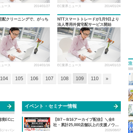
ニュース
2014/01/27
EC業界ニュース
2014/01/24
宅配クリーニングで、がっち
NTTスマートトレードが1月9日より
法人専用外貨宅配サービス開始
注
ニュース
2014/01/16
EC業界ニュース
2014/01/13
104
105
106
107
108
109
110
»
イベント・セミナー情報
境ECに
【8/7～8/16アーカイブ配信】＼全8
社・累計25,000店舗以上の支援ノウハ
ウが大集結／ Amazon vs Rakuten 徹
Sジャパン
2026/08/07