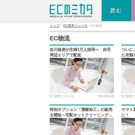
読む
トップ
EC業界ニュース
EC物流
EC物流
佐川急便が主婦1万人採用へ 自宅
ついに
周辺エリアで配送
た衣類
サービ
EC業界ニュース
2014/06/20
EC業界
特別オプション「潔癖加工」の販売
ヤマト
を開始～宅配ネットクリーニングの
に！ 
「リネット」
始を発