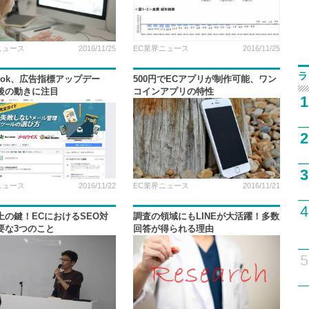
ニュース
2016/11/25
EC業界ニュース
2016/11/25
ラ
book、広告指標アップデー
500円でECアプリが制作可能、ワン
後の動きに注目
コインアプリの特性
1
2
3
ニュース
2016/11/22
EC業界ニュース
2016/11/21
4
上の鍵！ECにおけるSEO対
調査の領域にもLINEが大活躍！多数
要な3つのこと
回答が得られる理由
5