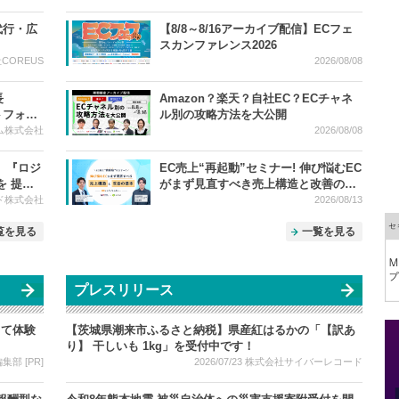
底比較 2026 ー 上半期振り返り＆下半
期で売上を伸ばす SEO・広告・セール
代行・広
【8/8～8/16アーカイブ配信】ECフェ
対策 ー
スカンファレンス2026
COREUS
2026/08/08
長
Amazon？楽天？自社EC？ECチャネ
トフォー
ル別の攻略方法を大公開
ム株式会社
2026/08/08
、 『ロジ
EC売上“再起動”セミナー! 伸び悩むEC
を 提供
がまず見直すべき売上構造と改善の基
本
ド株式会社
2026/08/13
覧を見る
一覧を見る
プレスリリース
して体験
【茨城県潮来市ふるさと納税】県産紅はるかの「【訳あ
り】 干しいも 1kg」を受付中です！
部 [PR]
2026/07/23
株式会社サイバーレコード