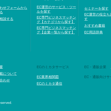
EC運営のサービス・ツー
わせフォームから
セミナーを探す
ルを探す
る
EC運営の役立ち
EC専門ビジネスマッチン
相談する
す
グ【カテゴリから探す】
おすすめ書籍
EC専門ビジネスマッチン
グ【企業一覧から探す】
EC用語辞典
要
ECのミカタサービス
EC・通販企業
載について
EC業界相関図
EC・通販向けサ
合わせ
ECのミカタ通信
eserved.