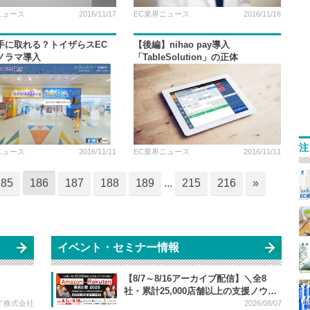
ニュース
2016/11/17
EC業界ニュース
2016/11/16
手に取れる？トイザらスEC
【後編】nihao pay導入
パノラマ導入
「TableSolution」の正体
注
ニュース
2016/11/11
EC業界ニュース
2016/11/11
185
186
187
188
189
...
215
216
»
イベント・セミナー情報
【8/7～8/16アーカイブ配信】＼全8
社・累計25,000店舗以上の支援ノウハ
ウが大集結／ Amazon vs Rakuten 徹
イ株式会社
2026/08/07