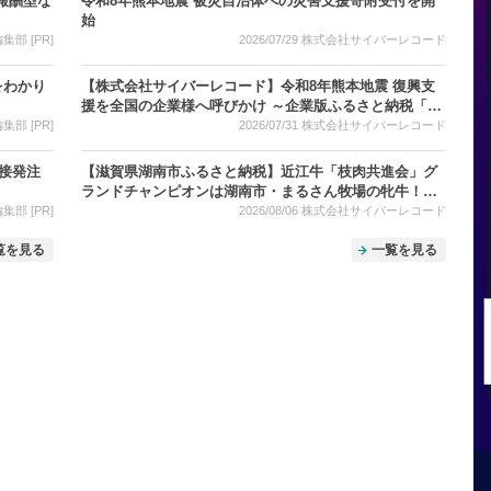
報酬型な
令和8年熊本地震 被災自治体への災害支援寄附受付を開
始
部 [PR]
2026/07/29
株式会社サイバーレコード
をわかり
【株式会社サイバーレコード】令和8年熊本地震 復興支
援を全国の企業様へ呼びかけ ～企業版ふるさと納税「企
ふるオンライン」で寄附受付中～
部 [PR]
2026/07/31
株式会社サイバーレコード
直接発注
【滋賀県湖南市ふるさと納税】近江牛「枝肉共進会」グ
ランドチャンピオンは湖南市・まるさん牧場の牝牛！受
賞を記念して、湖南市の近江牛返礼品をご紹介
部 [PR]
2026/08/06
株式会社サイバーレコード
覧を見る
一覧を見る