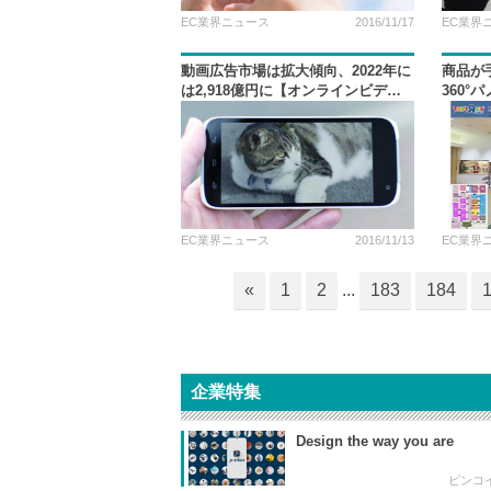
EC業界ニュース
2016/11/17
EC業界
動画広告市場は拡大傾向、2022年に
商品が
は2,918億円に【オンラインビデオ
360°
総研・デジタルインファクト調べ】
EC業界ニュース
2016/11/13
EC業界
«
1
2
...
183
184
企業特集
Design the way you are
ピンコ