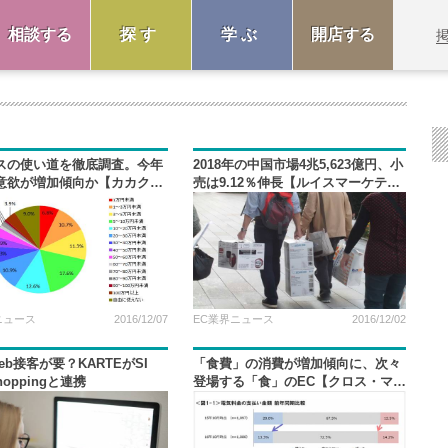
相談する
探す
学ぶ
開店する
スの使い道を徹底調査。今年
2018年の中国市場4兆5,623億円、小
意欲が増加傾向か【カカクコ
売は9.12％伸長【ルイスマーケティ
】
ング調べ】
ニュース
2016/12/07
EC業界ニュース
2016/12/02
eb接客が要？KARTEがSI
「食費」の消費が増加傾向に、次々
hoppingと連携
登場する「食」のEC【クロス・マー
ケティング調べ】