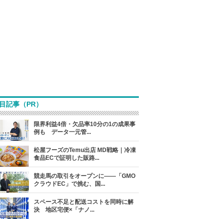
目記事（PR）
限界利益4倍・欠品率10分の1の成果事
例も データ一元管...
松屋フーズのTemu出店 MD戦略｜冷凍
食品ECで証明した販路...
競走馬の取引をオープンに――「GMO
クラウドEC」で挑む、国...
スペース不足と配送コストを同時に解
決 地区宅便×「ナノ...