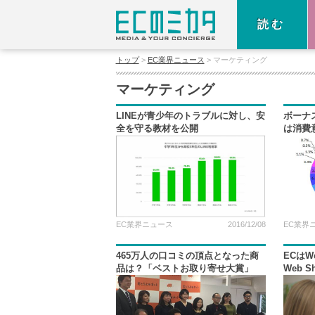
読む
トップ
EC業界ニュース
マーケティング
マーケティング
LINEが青少年のトラブルに対し、安
ボーナ
全を守る教材を公開
は消費
ム調べ
EC業界ニュース
2016/12/08
EC業界
465万人の口コミの頂点となった商
ECはW
品は？「ベストお取り寄せ大賞」
Web S