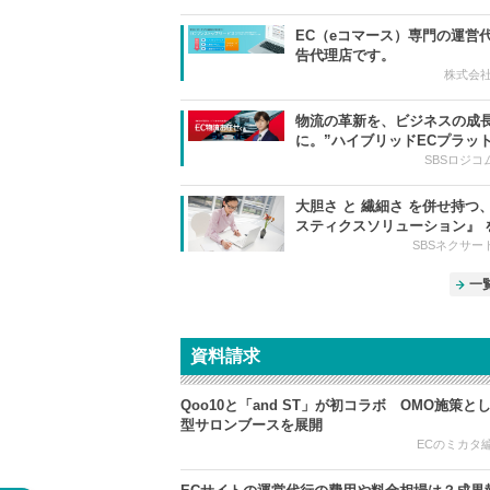
EC（eコマース）専門の運営
告代理店です。
株式会社
物流の革新を、ビジネスの成
に。”ハイブリッドECプラッ
ム”
SBSロジコ
大胆さ と 繊細さ を併せ持つ
スティクスソリューション』 
します
SBSネクサー
一
資料請求
Qoo10と「and ST」が初コラボ OMO施策と
型サロンブースを展開
ECのミカタ編集