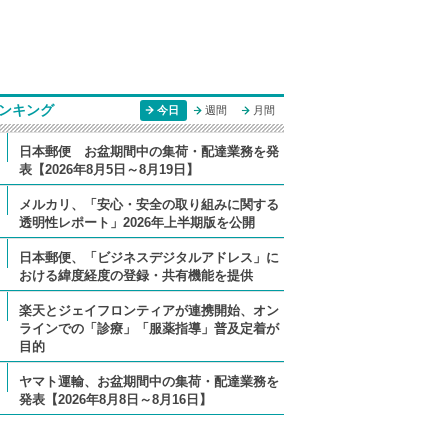
ンキング
今日
週間
月間
日本郵便 お盆期間中の集荷・配達業務を発
表【2026年8月5日～8月19日】
メルカリ、「安心・安全の取り組みに関する
透明性レポート」2026年上半期版を公開
日本郵便、「ビジネスデジタルアドレス」に
おける緯度経度の登録・共有機能を提供
楽天とジェイフロンティアが連携開始、オン
ラインでの「診療」「服薬指導」普及定着が
目的
ヤマト運輸、お盆期間中の集荷・配達業務を
発表【2026年8月8日～8月16日】