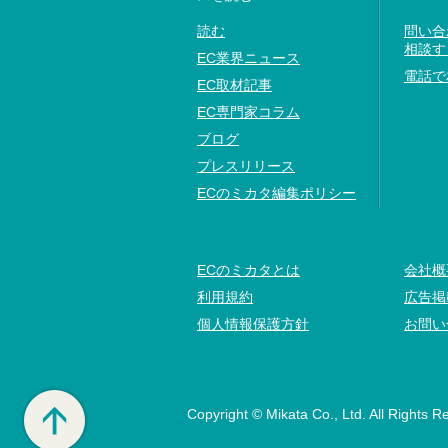
読む
問い合
相談す
EC業界ニュース
電話で
EC取材記事
EC専門家コラム
ブログ
プレスリリース
ECのミカタ編集ポリシー
ECのミカタとは
会社概
利用規約
広告掲
個人情報保護方針
お問い
Copyright © Mikata Co., Ltd. All Rights R