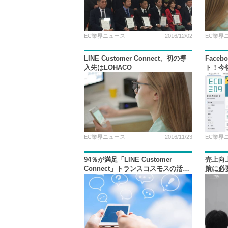
EC業界ニュース
2016/12/02
EC業界
LINE Customer Connect、初の導
Face
入先はLOHACO
ト！今
EC業界ニュース
2016/11/23
EC業界
94％が満足「LINE Customer
売上向
Connect」トランスコスモスの活用
策に必
例