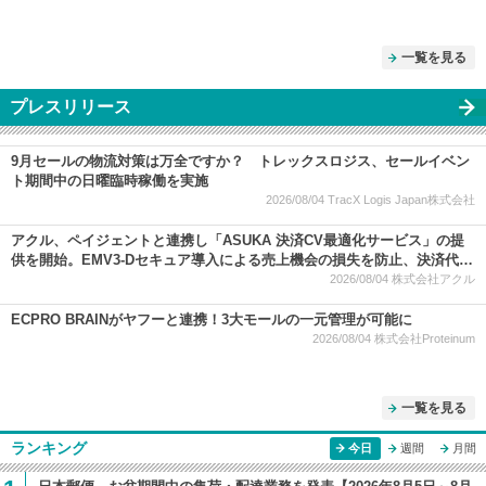
一覧を見る
プレスリリース
9月セールの物流対策は万全ですか？ トレックスロジス、セールイベン
ト期間中の日曜臨時稼働を実施
2026/08/04
TracX Logis Japan株式会社
アクル、ペイジェントと連携し「ASUKA 決済CV最適化サービス」の提
供を開始。EMV3-Dセキュア導入による売上機会の損失を防止、決済代行
大手と連携強化
2026/08/04
株式会社アクル
ECPRO BRAINがヤフーと連携！3大モールの一元管理が可能に
2026/08/04
株式会社Proteinum
一覧を見る
ランキング
今日
週間
月間