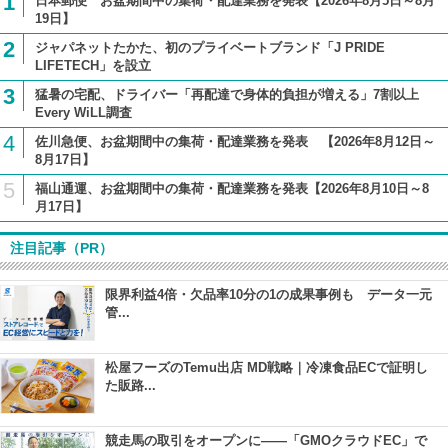
1
日本郵便 お盆期間中の集荷・配達業務を発表【2026年8月5日～8月
19日】
2
ジャパネットたかた、初のプライベートブランド「J PRIDE
LIFETECH」を設立
3
猛暑の宅配、ドライバー「再配達で身体的負担が増える」7割以上
Every WiLL調査
4
佐川急便、お盆期間中の集荷・配達業務を発表 【2026年8月12日～
8月17日】
5
福山通運、お盆期間中の集荷・配達業務を発表【2026年8月10日～8
月17日】
注目記事（PR）
限界利益4倍・欠品率10分の1の成果事例も データ一元
管...
松屋フーズのTemu出店 MD戦略｜冷凍食品ECで証明し
た販路...
競走馬の取引をオープンに――「GMOクラウドEC」で