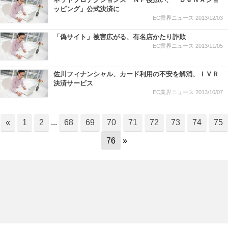
ッピング」公式決済に
EC業界ニュース
2013/12/03
「偽サイト」被害広がる、有名店かたり詐欺
EC業界ニュース
2013/11/05
佐川フィナンシャル、カード利用の不安を解消、ＩＶＲ
決済サービス
EC業界ニュース
2013/10/07
«
1
2
...
68
69
70
71
72
73
74
75
76
»