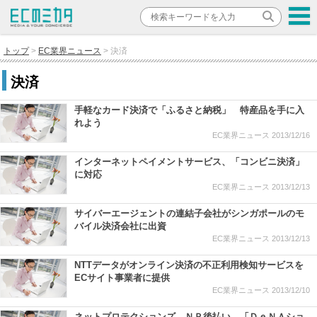
トップ
EC業界ニュース
決済
決済
手軽なカード決済で「ふるさと納税」 特産品を手に入
れよう
EC業界ニュース
2013/12/16
インターネットペイメントサービス、「コンビニ決済」
に対応
EC業界ニュース
2013/12/13
サイバーエージェントの連結子会社がシンガポールのモ
バイル決済会社に出資
EC業界ニュース
2013/12/13
NTTデータがオンライン決済の不正利用検知サービスを
ECサイト事業者に提供
EC業界ニュース
2013/12/10
ネットプロテクションズ ＮＰ後払い、「ＤｅＮＡショ