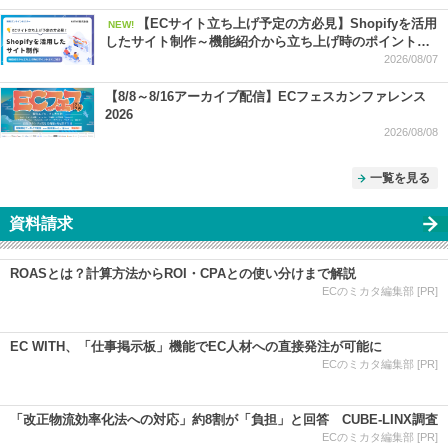
上を伸ばす SEO・広告・セール対策 ー
【ECサイト立ち上げ予定の方必見】Shopifyを活用
NEW!
したサイト制作～機能紹介から立ち上げ時のポイントま
でご紹介～
2026/08/07
【8/8～8/16アーカイブ配信】ECフェスカンファレンス
2026
2026/08/08
一覧を見る
資料請求
ROASとは？計算方法からROI・CPAとの使い分けまで解説
ECのミカタ編集部 [PR]
EC WITH、「仕事掲示板」機能でEC人材への直接発注が可能に
ECのミカタ編集部 [PR]
「改正物流効率化法への対応」約8割が「負担」と回答 CUBE-LINX調査
ECのミカタ編集部 [PR]