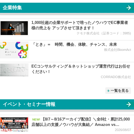
企業特集
1,000社超の企業サポートで培ったノウハウでEC事業者
様の売上を アップさせて頂きます！
テモナ株式会社（証券コード：3985)
「とき」＝ 時間、機会、体験、チャンス、未来
株式会社BloomAct
ECコンサルティング＆ネットショップ運営代行はお任せ
ください！
CORRADO株式会社
一覧を見る
イベント・セミナー情報
【8/7～8/16アーカイブ配信】＼全8社・累計25,000
NEW!
店舗以上の支援ノウハウが大集結／ Amazon vs
Rakuten 徹底比較 2026 ー 上半期振り返り＆下半期で売
2026/08/07