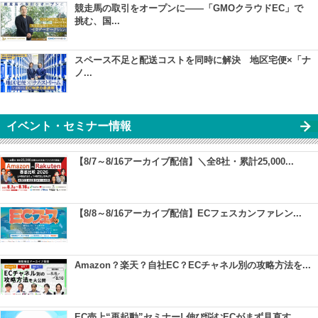
競走馬の取引をオープンに――「GMOクラウドEC」で
挑む、国...
スペース不足と配送コストを同時に解決 地区宅便×「ナ
ノ...
イベント・セミナー情報
【8/7～8/16アーカイブ配信】＼全8社・累計25,000...
【8/8～8/16アーカイブ配信】ECフェスカンファレン...
Amazon？楽天？自社EC？ECチャネル別の攻略方法を...
EC売上“再起動”セミナー! 伸び悩むECがまず見直す...