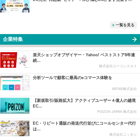
一覧を見る
企業特集
楽天ショップオブザイヤー・Yahoo! ベストストア8年連
続...
株式会社ユーコンスカイ
分析ツールで顧客に最高のeコマース体験を
AIR360株式会社
【新規取引/販路拡大】アクティブユーザー４億人の越境
EC...
POIZON JAPAN 株式会社
EC・リピート通販の発送代行並びにコールセンター代行
は...
株式会社ニッセン