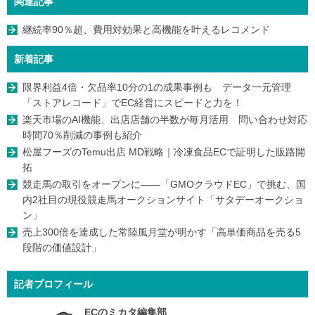
関連記事
継続率90％超、費用対効果と高機能を叶えるレコメンド
新着記事
限界利益4倍・欠品率10分の1の成果事例も データ一元管理
「ストアレコード」でEC経営にスピードと力を！
楽天市場のAI機能、出店店舗の半数が毎月活用 問い合わせ対応
時間70％削減の事例も紹介
松屋フーズのTemu出店 MD戦略｜冷凍食品ECで証明した販路開
拓
競走馬の取引をオープンに――「GMOクラウドEC」で挑む、国
内2社目の現役競走馬オークションサイト「サタデーオークショ
ン」
売上300倍を達成した常陸風月堂が明かす「高単価商品を売る5
段階の価値設計」
記者プロフィール
ECのミカタ編集部