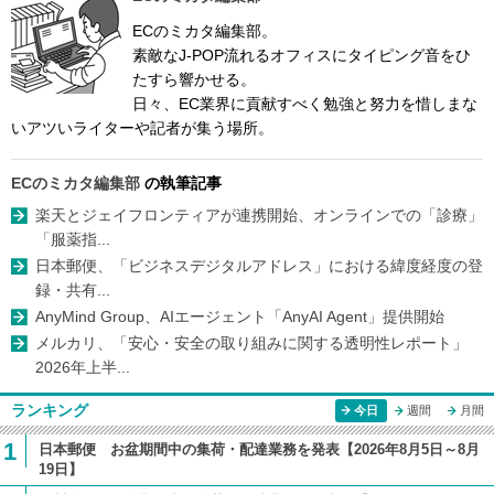
ECのミカタ編集部。
素敵なJ-POP流れるオフィスにタイピング音をひ
たすら響かせる。
日々、EC業界に貢献すべく勉強と努力を惜しまな
いアツいライターや記者が集う場所。
ECのミカタ編集部
の執筆記事
楽天とジェイフロンティアが連携開始、オンラインでの「診療」
「服薬指...
日本郵便、「ビジネスデジタルアドレス」における緯度経度の登
録・共有...
AnyMind Group、AIエージェント「AnyAI Agent」提供開始
メルカリ、「安心・安全の取り組みに関する透明性レポート」
2026年上半...
ランキング
今日
週間
月間
1
日本郵便 お盆期間中の集荷・配達業務を発表【2026年8月5日～8月
19日】