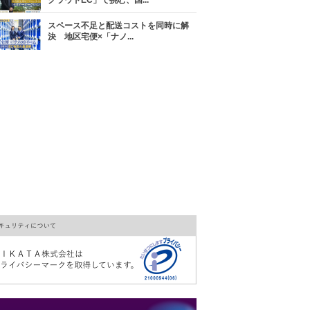
クラウドEC」で挑む、国...
スペース不足と配送コストを同時に解
決 地区宅便×「ナノ...