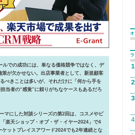
オ
ラ
1
ールでの成功には、単なる価格競争ではなく、デ
施策が欠かせない。出店事業者として、新規顧客
2
やるべきことは多いが、それだけに「何から手を
担当者の“感覚”に頼りがちなケースもあるだろ
3
テーマにした対談シリーズの第2回は、コスメやビ
4
「楽天ショップ・オブ・ザ・イヤー2024」で4
p マーケットプレイスアワード2024でも2年連続とな