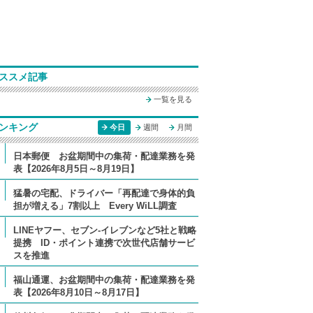
ススメ記事
一覧を見る
ンキング
今日
週間
月間
日本郵便 お盆期間中の集荷・配達業務を発
表【2026年8月5日～8月19日】
猛暑の宅配、ドライバー「再配達で身体的負
担が増える」7割以上 Every WiLL調査
LINEヤフー、セブン-イレブンなど5社と戦略
提携 ID・ポイント連携で次世代店舗サービ
スを推進
福山通運、お盆期間中の集荷・配達業務を発
表【2026年8月10日～8月17日】