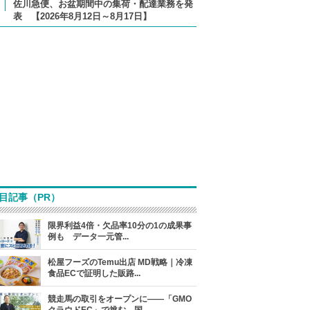
佐川急便、お盆期間中の集荷・配達業務を発
表 【2026年8月12日～8月17日】
目記事（PR）
限界利益4倍・欠品率10分の1の成果事
例も データ一元管...
松屋フーズのTemu出店 MD戦略｜冷凍
食品ECで証明した販路...
競走馬の取引をオープンに――「GMO