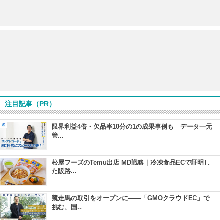
注目記事（PR）
限界利益4倍・欠品率10分の1の成果事例も データ一元
管...
松屋フーズのTemu出店 MD戦略｜冷凍食品ECで証明し
た販路...
競走馬の取引をオープンに――「GMOクラウドEC」で
挑む、国...