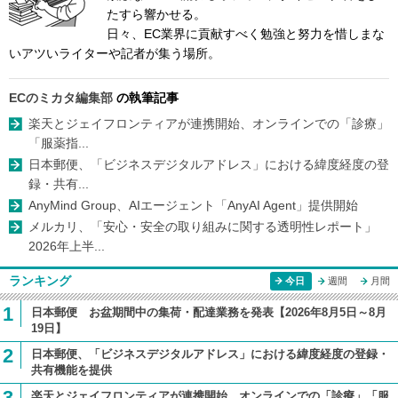
たすら響かせる。
日々、EC業界に貢献すべく勉強と努力を惜しまな
いアツいライターや記者が集う場所。
ECのミカタ編集部
の執筆記事
楽天とジェイフロンティアが連携開始、オンラインでの「診療」
「服薬指...
日本郵便、「ビジネスデジタルアドレス」における緯度経度の登
録・共有...
AnyMind Group、AIエージェント「AnyAI Agent」提供開始
メルカリ、「安心・安全の取り組みに関する透明性レポート」
2026年上半...
ランキング
今日
週間
月間
1
日本郵便 お盆期間中の集荷・配達業務を発表【2026年8月5日～8月
19日】
2
日本郵便、「ビジネスデジタルアドレス」における緯度経度の登録・
共有機能を提供
3
楽天とジェイフロンティアが連携開始、オンラインでの「診療」「服