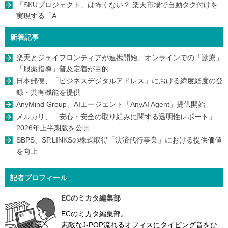
「SKUプロジェクト」は怖くない？ 楽天市場で自動タグ付けを
実現する「A...
新着記事
楽天とジェイフロンティアが連携開始、オンラインでの「診療」
「服薬指導」普及定着が目的
日本郵便、「ビジネスデジタルアドレス」における緯度経度の登
録・共有機能を提供
AnyMind Group、AIエージェント「AnyAI Agent」提供開始
メルカリ、「安心・安全の取り組みに関する透明性レポート」
2026年上半期版を公開
SBPS、SP.LINKSの株式取得「決済代行事業」における提供価値
を向上
記者プロフィール
ECのミカタ編集部
ECのミカタ編集部。
素敵なJ-POP流れるオフィスにタイピング音をひ