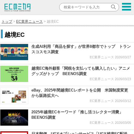
トップ
EC業界ニュース
越境EC
越境EC
生成AI利用「商品を探す」が世界8都市でトップ トラン
スコスモス調査
EC業界ニュース
2026/03/27
越境EC海外顧客「関税を支払っても購入したい」アニメ
グッズがトップ BEENOS調査
EC業界ニュース
2026/03/23
eBay、2025年間越境ECレポートを公開 米国制度変更
から販路拡大へ
EC業界ニュース
2026/03/12
2025年越境ECキーワード「推し活コレクター消費」
BEENOS調査
EC業界ニュース
2026/03/05
日本郵便、UGXオプションサービス「UGX越境EC配送