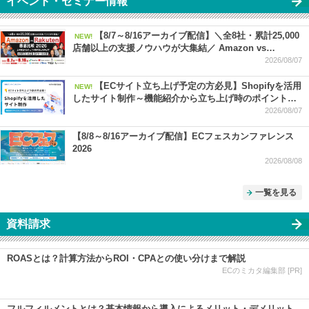
イベント・セミナー情報
【8/7～8/16アーカイブ配信】＼全8社・累計25,000
NEW!
店舗以上の支援ノウハウが大集結／ Amazon vs
Rakuten 徹底比較 2026 ー 上半期振り返り＆下半期で売
2026/08/07
上を伸ばす SEO・広告・セール対策 ー
【ECサイト立ち上げ予定の方必見】Shopifyを活用
NEW!
したサイト制作～機能紹介から立ち上げ時のポイントま
でご紹介～
2026/08/07
【8/8～8/16アーカイブ配信】ECフェスカンファレンス
2026
2026/08/08
一覧を見る
資料請求
ROASとは？計算方法からROI・CPAとの使い分けまで解説
ECのミカタ編集部 [PR]
フルフィルメントとは？基本情報から導入によるメリット・デメリット