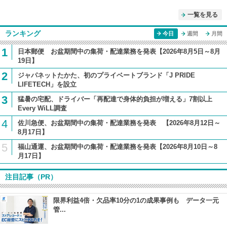
一覧を見る
ランキング
今日
週間
月間
1
日本郵便 お盆期間中の集荷・配達業務を発表【2026年8月5日～8月
19日】
2
ジャパネットたかた、初のプライベートブランド「J PRIDE
LIFETECH」を設立
3
猛暑の宅配、ドライバー「再配達で身体的負担が増える」7割以上
Every WiLL調査
4
佐川急便、お盆期間中の集荷・配達業務を発表 【2026年8月12日～
8月17日】
5
福山通運、お盆期間中の集荷・配達業務を発表【2026年8月10日～8
月17日】
注目記事（PR）
限界利益4倍・欠品率10分の1の成果事例も データ一元
管...