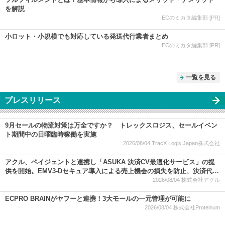
を解説
ECのミカタ編集部 [PR]
小ロット・小規模でも対応している発送代行業者まとめ
ECのミカタ編集部 [PR]
一覧を見る
プレスリリース
9月セールの物流対策は万全ですか？ トレックスロジス、セールイベン
ト期間中の日曜臨時稼働を実施
2026/08/04
TracX Logis Japan株式会社
アクル、ペイジェントと連携し「ASUKA 決済CV最適化サービス」の提
供を開始。EMV3-Dセキュア導入による売上機会の損失を防止、決済代行
大手と連携強化
2026/08/04
株式会社アクル
ECPRO BRAINがヤフーと連携！3大モールの一元管理が可能に
2026/08/04
株式会社Proteinum