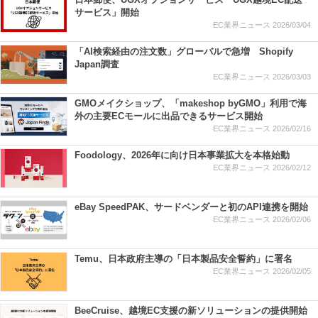
サービス」開始
EC業界ニュース
2026/03/04
「AI検索経由の注文数」グローバルで急増 Shopify
Japan調査
EC業界ニュース
2026/03/03
GMOメイクショップ、「makeshop byGMO」利用で海
外の主要ECモールに出品できるサービス開始
EC業界ニュース
2026/02/16
Foodology、2026年に向け日本事業拡大を本格始動
EC業界ニュース
2026/02/12
eBay SpeedPAK、サードベンダーと初のAPI連携を開始
EC業界ニュース
2026/02/06
Temu、日本政府主導の「日本製品安全誓約」に署名
EC業界ニュース
2026/02/05
BeeCruise、越境EC支援の新ソリューションの提供開始