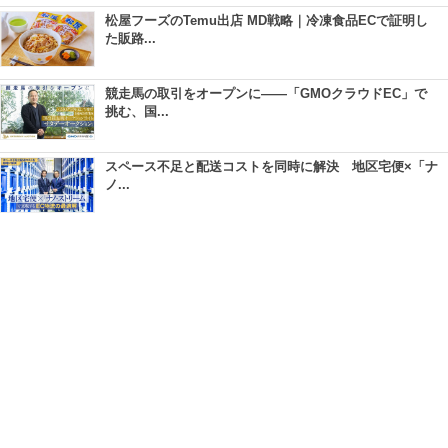
松屋フーズのTemu出店 MD戦略｜冷凍食品ECで証明し
た販路...
競走馬の取引をオープンに――「GMOクラウドEC」で
挑む、国...
スペース不足と配送コストを同時に解決 地区宅便×「ナ
ノ...