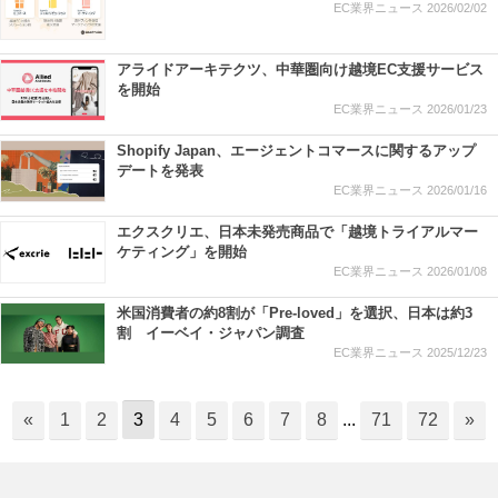
EC業界ニュース
2026/02/02
アライドアーキテクツ、中華圏向け越境EC支援サービス
を開始
EC業界ニュース
2026/01/23
Shopify Japan、エージェントコマースに関するアップ
デートを発表
EC業界ニュース
2026/01/16
エクスクリエ、日本未発売商品で「越境トライアルマー
ケティング」を開始
EC業界ニュース
2026/01/08
米国消費者の約8割が「Pre-loved」を選択、日本は約3
割 イーベイ・ジャパン調査
EC業界ニュース
2025/12/23
«
1
2
3
4
5
6
7
8
...
71
72
»