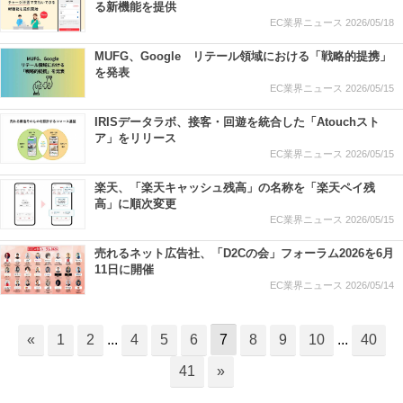
る新機能を提供
EC業界ニュース
2026/05/18
MUFG、Google リテール領域における「戦略的提携」
を発表
EC業界ニュース
2026/05/15
IRISデータラボ、接客・回遊を統合した「Atouchスト
ア」をリリース
EC業界ニュース
2026/05/15
楽天、「楽天キャッシュ残高」の名称を「楽天ペイ残
高」に順次変更
EC業界ニュース
2026/05/15
売れるネット広告社、「D2Cの会」フォーラム2026を6月
11日に開催
EC業界ニュース
2026/05/14
«
1
2
...
4
5
6
7
8
9
10
...
40
41
»