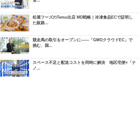
管...
松屋フーズのTemu出店 MD戦略｜冷凍食品ECで証明し
た販路...
競走馬の取引をオープンに――「GMOクラウドEC」で
挑む、国...
スペース不足と配送コストを同時に解決 地区宅便×「ナ
ノ...