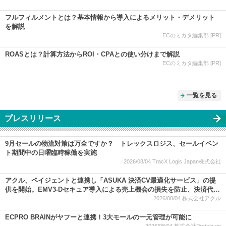
フルフィルメントとは？基本情報から導入によるメリット・デメリット
を解説
ECのミカタ編集部 [PR]
ROASとは？計算方法からROI・CPAとの使い分けまで解説
ECのミカタ編集部 [PR]
一覧を見る
プレスリリース
9月セールの物流対策は万全ですか？ トレックスロジス、セールイベン
ト期間中の日曜臨時稼働を実施
2026/08/04
TracX Logis Japan株式会社
アクル、ペイジェントと連携し「ASUKA 決済CV最適化サービス」の提
供を開始。EMV3-Dセキュア導入による売上機会の損失を防止、決済代行
大手と連携強化
2026/08/04
株式会社アクル
ECPRO BRAINがヤフーと連携！3大モールの一元管理が可能に