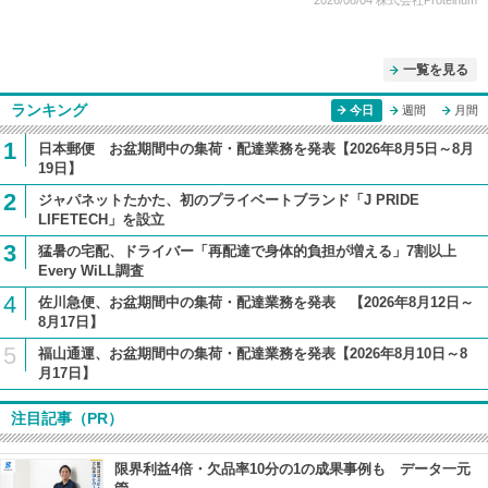
2026/08/04
株式会社Proteinum
一覧を見る
ランキング
今日
週間
月間
1
日本郵便 お盆期間中の集荷・配達業務を発表【2026年8月5日～8月
19日】
2
ジャパネットたかた、初のプライベートブランド「J PRIDE
LIFETECH」を設立
3
猛暑の宅配、ドライバー「再配達で身体的負担が増える」7割以上
Every WiLL調査
4
佐川急便、お盆期間中の集荷・配達業務を発表 【2026年8月12日～
8月17日】
5
福山通運、お盆期間中の集荷・配達業務を発表【2026年8月10日～8
月17日】
注目記事（PR）
限界利益4倍・欠品率10分の1の成果事例も データ一元