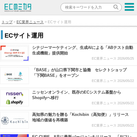
トップ
EC業界ニュース
ECサイト運用
ECサイト運用
シナジーマーケティング、生成AIによる「ABテスト自動
生成機能」提供開始
EC業界ニュース
2026/05/25
「BASE」が山口県下関市と協働 セレクトショップ
「下関BASE」をオープン
EC業界ニュース
2026/05/22
ニッセンオンライン、既存のECシステム基盤から
Shopifyへ移行
EC業界ニュース
2026/05/22
高知県の魅力を贈る「Kochibin（高知便）」リリース
地域の価値を再構築
EC業界ニュース
2026/05/22
EC-CUBE、8月に最新バージョンをリリース 「AIフレ