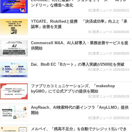
ンドリー」な構造へ進化
EC業界ニュース
2026/05/21
YTGATE、Riskifiedと提携 「決済成功率」向上と「承
認率」改善を支援
EC業界ニュース
2026/05/20
CommerceX M&A、AI人材導入・業務改善サービスを提
供開始
EC業界ニュース
2026/05/20
Dai、BtoB EC「Bカート」の導入実績が2500社を突破
EC業界ニュース
2026/05/19
ファブリカコミュニケーションズ、「makeshop
byGMO」にて公式アプリの提供を開始
EC業界ニュース
2026/05/19
AnyReach、AI検索時代の新インフラ「AnyLLMO」提供
開始
EC業界ニュース
2026/05/18
メルペイ、「残高不足分」を自動でクレジット払いでき