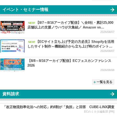
イベント・セミナー情報
【8/7～8/16アーカイブ配信】＼全8社・累計25,000
NEW!
店舗以上の支援ノウハウが大集結／ Amazon vs
Rakuten 徹底比較 2026 ー 上半期振り返り＆下半期で売
2026/08/07
上を伸ばす SEO・広告・セール対策 ー
【ECサイト立ち上げ予定の方必見】Shopifyを活用
NEW!
したサイト制作～機能紹介から立ち上げ時のポイントま
でご紹介～
2026/08/07
【8/8～8/16アーカイブ配信】ECフェスカンファレンス
2026
2026/08/08
一覧を見る
資料請求
「改正物流効率化法への対応」約8割が「負担」と回答 CUBE-LINX調査
ECのミカタ編集部 [PR]